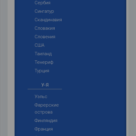
Сербия
Сингапур
Скандинавия
Словакия
Словения
США
Таиланд
Тенериф
Турция
У-Я
Уэльс
Фарерские
острова
Финляндия
Франция