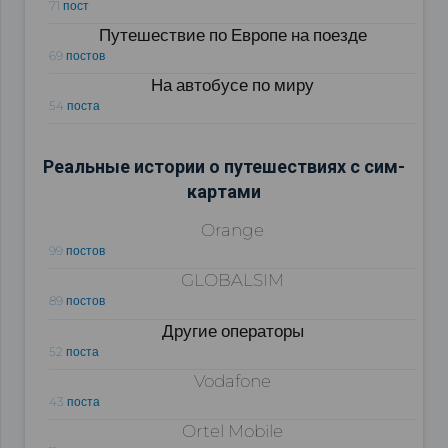
71 пост
Путешествие по Европе на поезде
69 постов
На автобусе по миру
54 поста
Реальные истории о путешествиях с сим-
картами
Orange
99 постов
GLOBALSIM
89 постов
Другие операторы
52 поста
Vodafone
43 поста
Ortel Mobile