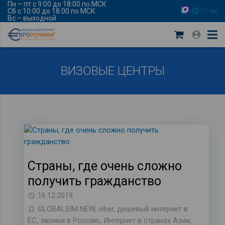
Пн – пт с 9:00 до 18:00 по МСК
Сб с 10:00 до 18:00 по МСК
Вс – выходной
ВИЗОВЫЕ ЦЕНТРЫ
Страны, где очень сложно
получить гражданство
16.12.2019
GLOBALSIM NEW
,
viber
,
дешевый интернет в
ЕС
,
звонки в Россию
,
Интернет в странах Азии
,