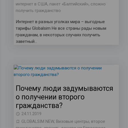
интернет в США
,
пакет «Балтийский»
,
сложно
получить гражданство
Интернет в разных уголках мира – выгодные
тарифы Globalsim Не все страны рады новым
гражданам, в некоторых случаях получить
заветный…
Почему люди задумываются
о получении второго
гражданства?
24.11.2019
GLOBALSIM NEW
,
Визовые центры
,
второе