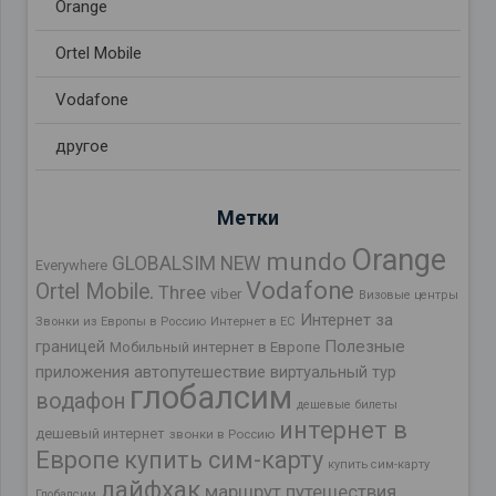
Orange
Ortel Mobile
Vodafone
другое
Метки
Orange
mundo
GLOBALSIM NEW
Everywhere
Vodafone
Ortel Mobile.
Three
viber
Визовые центры
Интернет за
Звонки из Европы в Россию
Интернет в ЕС
границей
Полезные
Мобильный интернет в Европе
приложения
автопутешествие
виртуальный тур
глобалсим
водафон
дешевые билеты
интернет в
дешевый интернет
звонки в Россию
Европе
купить сим-карту
купить сим-карту
лайфхак
маршрут путешествия
Глобалсим