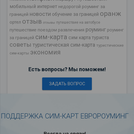
мобильный интернет
недорогой роуминг за
оранж
новости
обучение за границей
границей
отзыв
ортел
путешествие на автобусе
отзывы
роуминг
путешествие поездом
развлечения
роуминг
сим-карта
сим карта туриста
за границей
советы
туристическая сим-карта
туристические
экономия
сим-карты
Есть вопросы? Мы поможем!
ЗАДАТЬ ВОПРОС
ПОДДЕРЖКА СИМ-КАРТ ЕВРОРОУМИНГ
Всегда на связи!