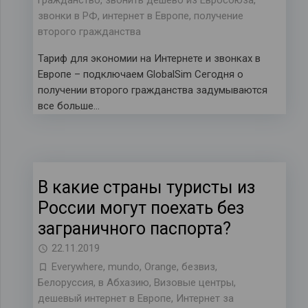
гражданство
,
звонить дешево из Евросоюза
,
звонки в РФ
,
интернет в Европе
,
получение
второго гражданства
Тариф для экономии на Интернете и звонках в
Европе – подключаем GlobalSim Сегодня о
получении второго гражданства задумываются
все больше…
В какие страны туристы из
России могут поехать без
заграничного паспорта?
22.11.2019
Everywhere
,
mundo
,
Orange
,
безвиз
,
Белоруссия
,
в Абхазию
,
Визовые центры
,
дешевый интернет в Европе
,
Интернет за