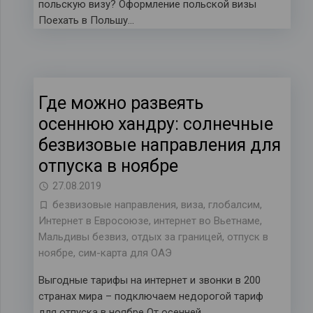
польскую визу? Оформление польской визы
Поехать в Польшу…
Где можно развеять
осеннюю хандру: солнечные
безвизовые направления для
отпуска в ноябре
27.08.2019
безвизовые направления
,
виза
,
глобалсим
,
Интернет в Евросоюзе
,
интернет во Вьетнаме
,
Мальдивы безвиз
,
отдых за границей
,
отпуск в
ноябре
,
сим-карта для ОАЭ
Выгодные тарифы на интернет и звонки в 200
странах мира – подключаем недорогой тариф
для отпуска в ноябре От осенней…