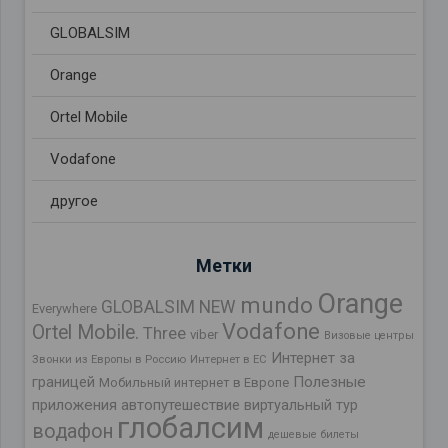
GLOBALSIM
Orange
Ortel Mobile
Vodafone
другое
Метки
Orange
mundo
GLOBALSIM NEW
Everywhere
Vodafone
Ortel Mobile.
Three
viber
Визовые центры
Интернет за
Звонки из Европы в Россию
Интернет в ЕС
границей
Полезные
Мобильный интернет в Европе
приложения
автопутешествие
виртуальный тур
глобалсим
водафон
дешевые билеты