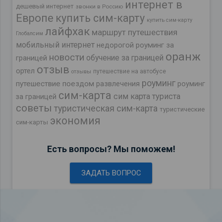
интернет в
дешевый интернет
звонки в Россию
Европе
купить сим-карту
купить сим-карту
лайфхак
маршрут путешествия
Глобалсим
мобильный интернет
недорогой роуминг за
оранж
новости
обучение за границей
границей
отзыв
ортел
путешествие на автобусе
отзывы
роуминг
путешествие поездом
развлечения
роуминг
сим-карта
сим карта туриста
за границей
советы
туристическая сим-карта
туристические
экономия
сим-карты
Есть вопросы? Мы поможем!
ЗАДАТЬ ВОПРОС