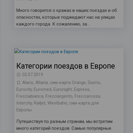
Много говорится о кражах в наших поездах и об
опасностях, которые поджидают нас на улицах
каждого города. К сожалению, за…
Категории поездов в Европе
02.07.2019
Alaris
,
Altaria
,
cим-карта Orange
,
Diurno
,
Eurocity
,
Euromed
,
Euronight
,
Express
,
Frecciabianca
,
Frecciargento
,
Frecciarossa
,
Intercity
,
Railjet
,
Westbahn
,
сим-карта для
Европы
Путешествуя по разным странам, мы встретим
много категорий поездов. Самые популярные