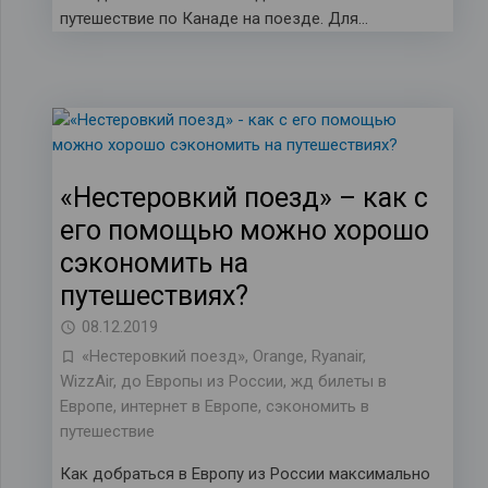
путешествие по Канаде на поезде. Для…
«Нестеровкий поезд» – как с
его помощью можно хорошо
сэкономить на
путешествиях?
08.12.2019
«Нестеровкий поезд»
,
Orange
,
Ryanair
,
WizzAir
,
до Европы из России
,
жд билеты в
Европе
,
интернет в Европе
,
сэкономить в
путешествие
Как добраться в Европу из России максимально