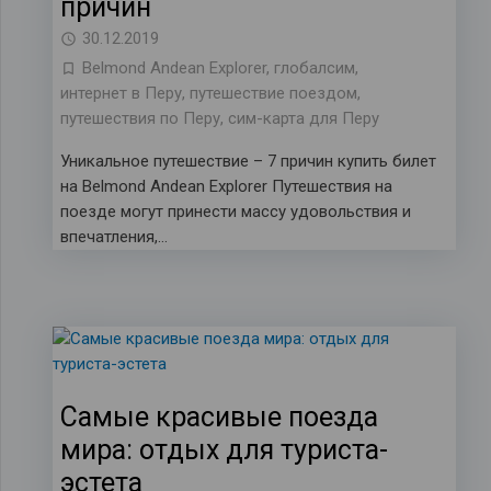
причин
30.12.2019
Belmond Andean Explorer
,
глобалсим
,
интернет в Перу
,
путешествие поездом
,
путешествия по Перу
,
сим-карта для Перу
Уникальное путешествие – 7 причин купить билет
на Belmond Andean Explorer Путешествия на
поезде могут принести массу удовольствия и
впечатления,…
Самые красивые поезда
мира: отдых для туриста-
эстета