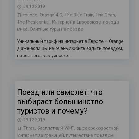
29.12.2019
mundo
,
Orange 4 G
,
The Blue Train
,
The Ghan
,
The Presidential
,
Интернет в Евросоюзе
,
поезда
мира
,
Элитные туры на поезде
Уникальный тариф на интернет в Европе – Orange
Даже если Вы не очень любите ездить поездом,
после того, как узнаете…
Поезд или самолет: что
выбирает большинство
туристов и почему?
29.12.2019
Three
,
бесплатный Wi-Fi
,
высокоскоростной
Интернет за границей
,
путешествие поездом
,