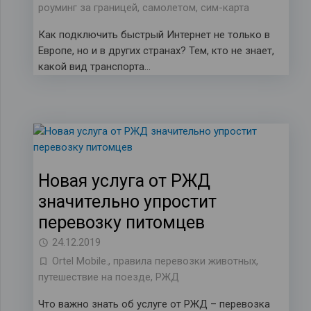
роуминг за границей
,
самолетом
,
сим-карта
Как подключить быстрый Интернет не только в
Европе, но и в других странах? Тем, кто не знает,
какой вид транспорта…
Новая услуга от РЖД
значительно упростит
перевозку питомцев
24.12.2019
Ortel Mobile.
,
правила перевозки животных
,
путешествие на поезде
,
РЖД
Что важно знать об услуге от РЖД – перевозка