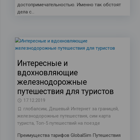
достопримечательностью. Именно так обстоят
дела с…
Интересные и
вдохновляющие
железнодорожные
путешествия для туристов
17.12.2019
глобалсим
,
Дешевый Интернет за границей
,
железнодорожные путешествия
,
сим карта
туриста
,
Топ-5 путешествий на поезде
Преимущества тарифов GlobalSim Путешествия