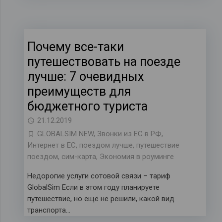
Почему все-таки
путешествовать на поезде
лучше: 7 очевидных
преимуществ для
бюджетного туриста
21.12.2019
GLOBALSIM NEW
,
Звонки из ЕС в РФ
,
Интернет в ЕС
,
поездом лучше
,
путешествие
поездом
,
сим-карта
,
Экономия в роуминге
Недорогие услуги сотовой связи – тариф
GlobalSim Если в этом году планируете
путешествие, но ещё не решили, какой вид
транспорта…