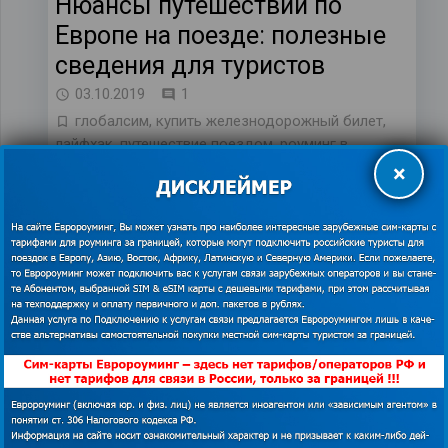
Нюансы путешествий по
Европе на поезде: полезные
сведения для туристов
комментарий
03.10.2019
1
глобалсим
,
купить железнодорожный билет
,
лайфхак
,
путешествие поездом
,
роуминг в
Европе
,
туристические сим-карты
,
экономия
×
Выгоды путешествий по странам Европы на
поезде Если вы никогда ранее не использовали
такой вариант передвижения по Европе, как
поезд,…
Железнодорожные вокзалы
в Европе