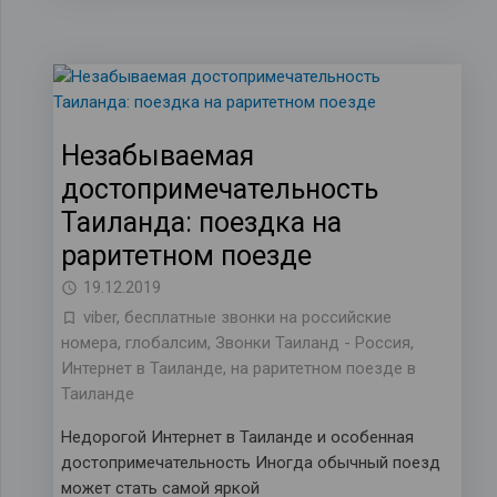
Незабываемая
достопримечательность
Таиланда: поездка на
раритетном поезде
19.12.2019
viber
,
бесплатные звонки на российские
номера
,
глобалсим
,
Звонки Таиланд - Россия
,
Интернет в Таиланде
,
на раритетном поезде в
Таиланде
Недорогой Интернет в Таиланде и особенная
достопримечательность Иногда обычный поезд
может стать самой яркой