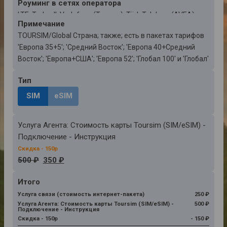
Роуминг в сетях оператора
LTE: Turkcell; Vodafone (Турция); Türk Telekom (AVEA)
Примечаниe
TOURSIM/Global Страна; также; есть в пакетах тарифов
'Европа 35+5'; 'Средний Восток'; 'Европа 40+Средний
Восток'; 'Европа+США'; 'Европа 52'; 'Глобал 100' и 'Глобал'
Тип
SIM
eSIM
Услуга Агента: Стоимость карты Toursim (SIM/eSIM) -
Подключение - Инструкция
500 ₽
350 ₽
Итого
Услуга связи (стоимость интернет-пакета)
250 ₽
Услуга Агента: Стоимость карты Toursim (SIM/eSIM) -
500 ₽
Подключение - Инструкция
Скидка - 150р
- 150 ₽