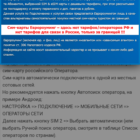
трафика.
Как выбрать TourSIM для передачи данных в
смартфоне с двумя SIM.
SIM 2 (если стоит во втором слоте) выбрать TourSIM
(отображается по названию местного оператора) для
передачи данных, а для звонков и SMS оставьте основную
сим-карту российского Оператора.
Сим-карта автоматически подключается к одной из местных
сотовых сетей.
Но рекомендуется нажать кнопку Автопоиск оператора, на
примере Андроид:
НАСТРОЙКА => ПОДКЛЮЧЕНИЕ => МОБИЛЬНЫЕ СЕТИ =>
ОПЕРАТОРЫ СЕТИ
Далее нажать кнопку SIM 2 => Выбрать автоматически (или
выбрать Ручной поиск оператора, смотрите в таблице Список
операторов по странам).