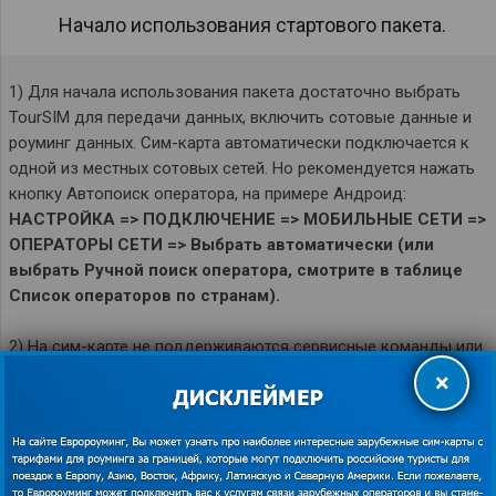
Начало использования стартового пакета.
1) Для начала использования пакета достаточно выбрать
TourSIM для передачи данных, включить сотовые данные и
роуминг данных. Сим-карта автоматически подключается к
одной из местных сотовых сетей. Но рекомендуется нажать
кнопку Автопоиск оператора, на примере Андроид:
НАСТРОЙКА => ПОДКЛЮЧЕНИЕ => МОБИЛЬНЫЕ СЕТИ =>
ОПЕРАТОРЫ СЕТИ => Выбрать автоматически (или
выбрать Ручной поиск оператора, смотрите в таблице
Список операторов по странам).
2) На сим-карте не поддерживаются сервисные команды или
USSD-команды, поэтому чтобы узнать сколько потрачено ГБ
×
из пакета и остаток трафика рекомендуем в начале
использования сделать СКРИНШОТ страницы в вашем
смартфоне об использовании данных, чтобы потом,
просматривая эту стр. видеть количество использованного