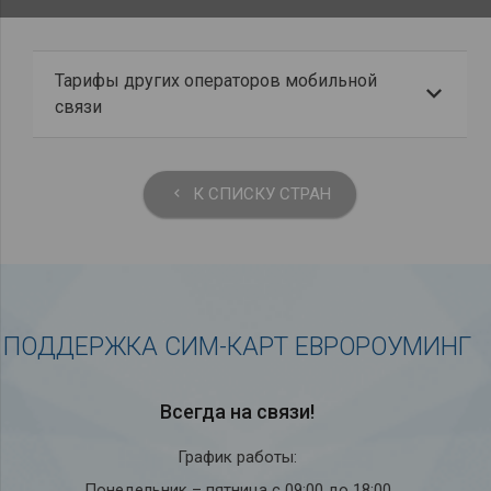
Тарифы других операторов мобильной
связи
К СПИСКУ СТРАН
keyboard_arrow_left
ПОДДЕРЖКА СИМ-КАРТ ЕВРОРОУМИНГ
Всегда на связи!
График работы:
Понедельник – пятница с 09:00 до 18:00