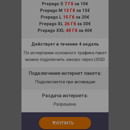
Prepago S
7 Гб
за 10€
Prepago M
13 Гб
за 15€
Prepago L
15 Гб
за 20€
Prepago XL
26 Гб
за 30€
Prepago XXL
40 Гб
за 40€
Действует в течение 4 недель
По исчерпании основного трафика пакет
можно подключить заново через USSD
Подключение интернет пакета:
Подключается при активации
Раздача интернета:
Разрешена.
КУПИТЬ
shopping_cart