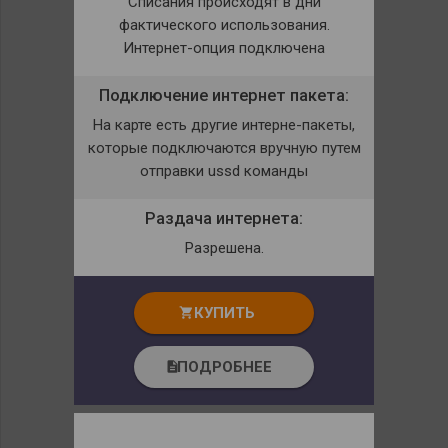
Списания происходят в дни
фактического использования.
Интернет-опция подключена
Подключение интернет пакета:
На карте есть другие интерне-пакеты,
которые подключаются вручную путем
отправки ussd команды
Раздача интернета:
Разрешена.
КУПИТЬ
shopping_cart
ПОДРОБНЕЕ
description