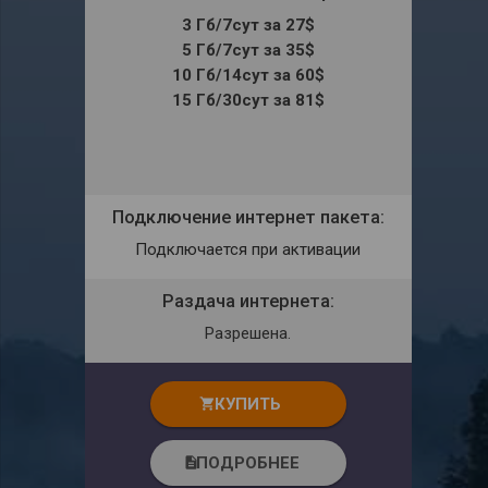
3 Гб/7сут за 27$
5 Гб/7сут за 35$
10 Гб/14сут за 60$
15 Гб/30сут за 81$
Подключение интернет пакета:
Подключается при активации
Раздача интернета:
Разрешена.
КУПИТЬ
shopping_cart
ПОДРОБНЕЕ
description