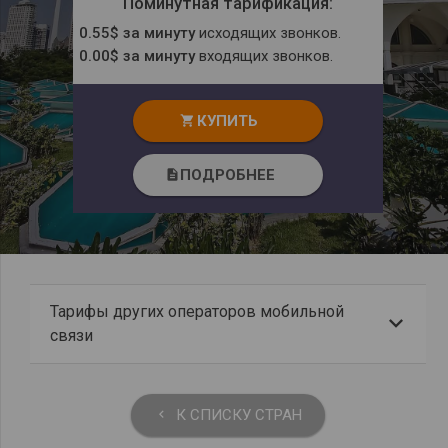
Поминутная тарификация:
0.55$ за минуту
исходящих звонков.
0.00$ за минуту
входящих звонков.
КУПИТЬ
shopping_cart
ПОДРОБНЕЕ
description
Тарифы других операторов мобильной
связи
К СПИСКУ СТРАН
keyboard_arrow_left