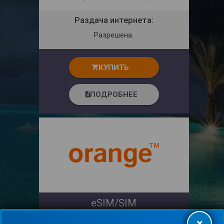
Раздача интернета:
Разрешена.
КУПИТЬ
shopping_cart
ПОДРОБНЕЕ
description
eSIM/SIM
Сим-карта Orange
×
с тарифом Prepago