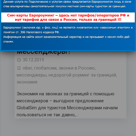
Телефонную связь в скором
времени вытеснят
мессенджеры?
30.12.2019
viber
,
глобалсим
,
звонки в Россию
,
мессенджеры
,
недорогой роуминг за границей
,
экономия
Экономия на звонках за границей с помощью
мессенджеров – выгодное предложение
GlobalSim для туристов Мессенджерами начали
пользоваться не так давно,…