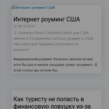
Интернет роуминг США
08.10.2019
Globalsim Direct
,
Globalsim Direct для США
,
звонки в Соединенных Штатах
,
роуминг в США
,
сим-карта для Америки
,
сэкономить в
роуминге
Американский роуминг Конечно, многие из вас
хотя бы раз в жизни слышали слово «роуминг». В
этой статье мы хотели бы…
Как туристу не попасть в
финансовую ловушку из-за