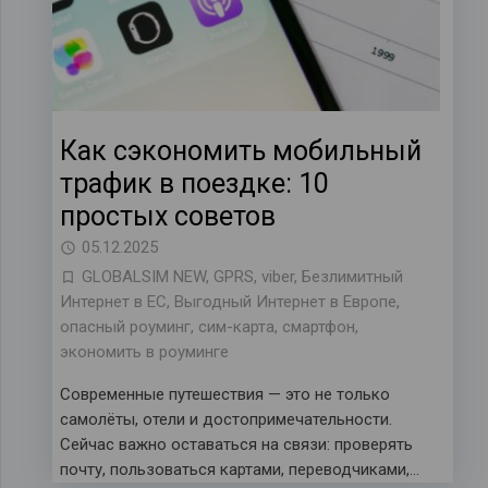
Как сэкономить мобильный
трафик в поездке: 10
простых советов
05.12.2025
GLOBALSIM NEW
,
GPRS
,
viber
,
Безлимитный
Интернет в ЕС
,
Выгодный Интернет в Европе
,
опасный роуминг
,
сим-карта
,
смартфон
,
экономить в роуминге
Современные путешествия — это не только
самолёты, отели и достопримечательности.
Сейчас важно оставаться на связи: проверять
почту, пользоваться картами, переводчиками,…