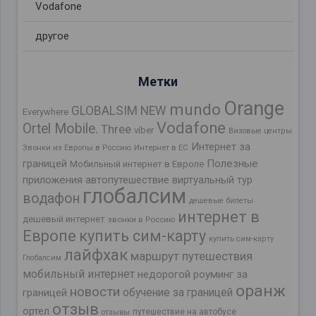
Vodafone
другое
Метки
Orange
mundo
GLOBALSIM NEW
Everywhere
Vodafone
Ortel Mobile.
Three
viber
Визовые центры
Интернет за
Звонки из Европы в Россию
Интернет в ЕС
границей
Полезные
Мобильный интернет в Европе
приложения
автопутешествие
виртуальный тур
глобалсим
водафон
дешевые билеты
интернет в
дешевый интернет
звонки в Россию
Европе
купить сим-карту
купить сим-карту
лайфхак
маршрут путешествия
Глобалсим
мобильный интернет
недорогой роуминг за
оранж
новости
обучение за границей
границей
отзыв
ортел
путешествие на автобусе
отзывы