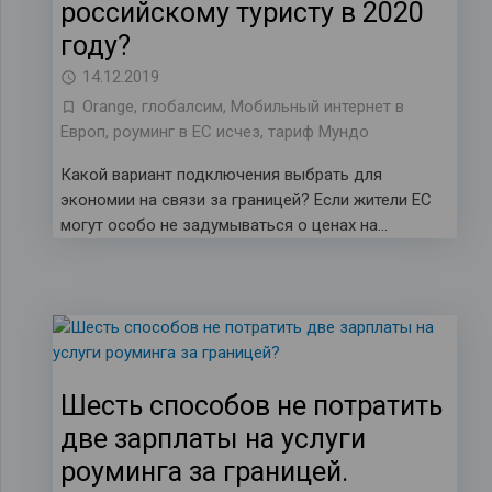
российскому туристу в 2020
году?
14.12.2019
Orange
,
глобалсим
,
Мобильный интернет в
Европ
,
роуминг в ЕС исчез
,
тариф Мундо
Какой вариант подключения выбрать для
экономии на связи за границей? Если жители ЕС
могут особо не задумываться о ценах на…
Шесть способов не потратить
две зарплаты на услуги
роуминга за границей.