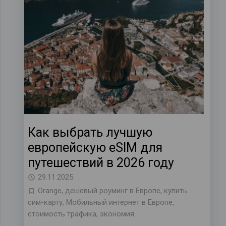
Как выбрать лучшую
европейскую eSIM для
путешествий в 2026 году
29.11.2025
Orange
,
дешевый роуминг в Европе
,
купить
сим-карту
,
Мобильный интернет в Европе
,
стоимость трафика
,
экономия