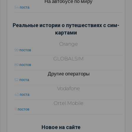
На автобусе по миру
54 поста
Реальные истории о путешествиях с сим-
картами
Orange
99 постов
GLOBALSIM
89 постов
Другие операторы
52 поста
Vodafone
43 поста
Ortel Mobile
11 постов
Новое на сайте