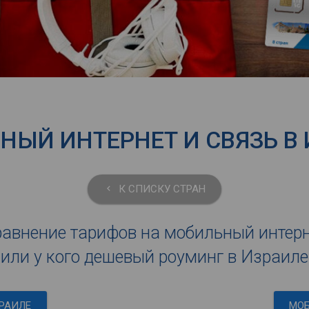
ЫЙ ИНТЕРНЕТ И СВЯЗЬ В
К СПИСКУ СТРАН
keyboard_arrow_left
авнение тарифов на мобильный интер
или у кого дешевый роуминг в Израиле
РАИЛЕ
МОБ