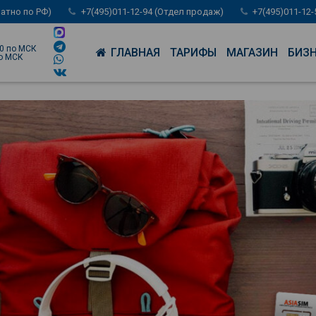
латно по РФ)
+7(495)011-12-94 (Отдел продаж)
+7(495)011-12
00 по МСК
ГЛАВНАЯ
ТАРИФЫ
МАГАЗИН
БИЗ
по МСК