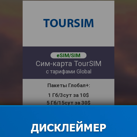
eSIM/SIM
Сим-карта TourSIM
с тарифами Global
Пакеты
Глобал+:
1 Гб/3сут за 10$
5 Гб/15сут за 30$
10 Гб/30сут за 48$
15 Гб/30сут за 60$
Действуют с момента выхода в