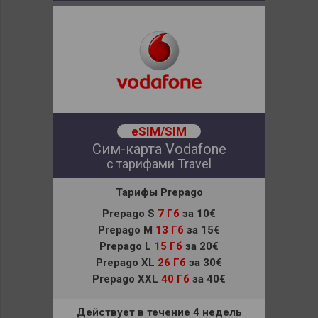
eSIM/SIM
Сим-карта Vodafone
с тарифами Travel
Тарифы Prepago
Prepago S
7 Гб
за 10€
Prepago M
13 Гб
за 15€
Prepago L
15 Гб
за 20€
Prepago XL
26 Гб
за 30€
Prepago XXL
40 Гб
за 40€
Действует в течение 4 недель