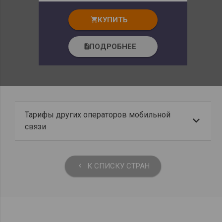
КУПИТЬ
shopping_cart
ПОДРОБНЕЕ
description
Тарифы других операторов мобильной
связи
К СПИСКУ СТРАН
keyboard_arrow_left