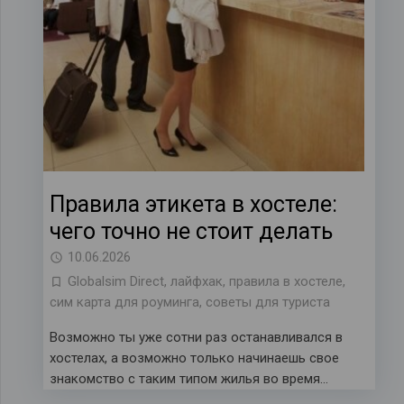
Правила этикета в хостеле:
чего точно не стоит делать
10.06.2026
Globalsim Direct
,
лайфхак
,
правила в хостеле
,
сим карта для роуминга
,
советы для туриста
Возможно ты уже сотни раз останавливался в
хостелах, а возможно только начинаешь свое
знакомство с таким типом жилья во время…