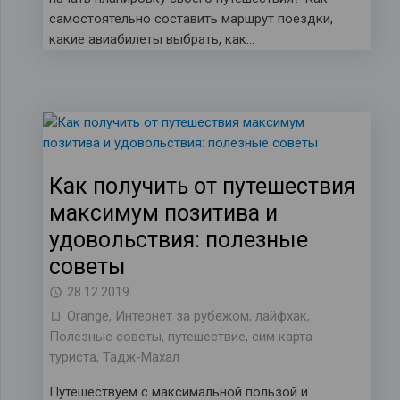
самостоятельно составить маршрут поездки,
какие авиабилеты выбрать, как…
Как получить от путешествия
максимум позитива и
удовольствия: полезные
советы
28.12.2019
Orange
,
Интернет за рубежом
,
лайфхак
,
Полезные советы
,
путешествие
,
сим карта
туриста
,
Тадж-Махал
Путешествуем с максимальной пользой и