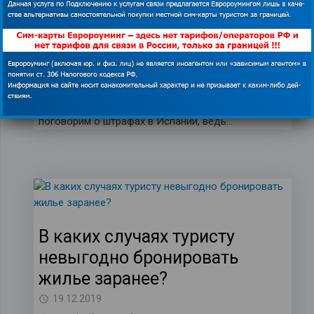
отправляющимся на отдых?
20.12.2019
mundo
,
Orange
,
интернет в Испании
,
испанские штрафы
,
отдых в Испании
Испанские правила: как не нарушить закон и не
лишиться денег на отдыхе? Сегодня мы
поговорим о штрафах в Испании, ведь…
В каких случаях туристу
невыгодно бронировать
жилье заранее?
19.12.2019