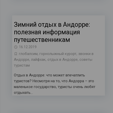
Зимний отдых в Андорре:
полезная информация
путешественникам
16.12.2019
глобалсим
,
горнолыжный курорт
,
звонки в
Андорре
,
лайфхак
,
отдых в Андорре
,
советы
туристам
Отдых в Андорре: что может впечатлить
туристов? Несмотря на то, что Андорра – это
маленькое государство, туристы очень любят
отдыхать…