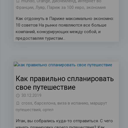
mundo
,
Orange
,
диснейленд
,
интернет во
Франции
,
Лувр
,
Париж за 100 евро
,
экономия
Как отдохнуть в Париже максимально экономно:
10 советов На рынке появляются все больше
компаний, конкурирующих между собой, и
предоставляя туристам…
Как правильно спланировать
свое путешествие
30.12.2019
cross
,
барселона
,
виза в испанию
,
маршрут
путешествия
,
ортел
Итак, вы собрались куда-то отправиться. С чего
начать планировку своего путешествия? Как