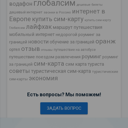
глобалсим
водафон
дешевые билеты
интернет в
дешевый интернет
звонки в Россию
Европе
купить сим-карту
купить сим-карту
лайфхак
маршрут путешествия
Глобалсим
мобильный интернет
недорогой роуминг за
оранж
новости
обучение за границей
границей
отзыв
ортел
путешествие на автобусе
отзывы
роуминг
путешествие поездом
развлечения
роуминг
сим-карта
сим карта туриста
за границей
советы
туристическая сим-карта
туристические
экономия
сим-карты
Есть вопросы? Мы поможем!
ЗАДАТЬ ВОПРОС