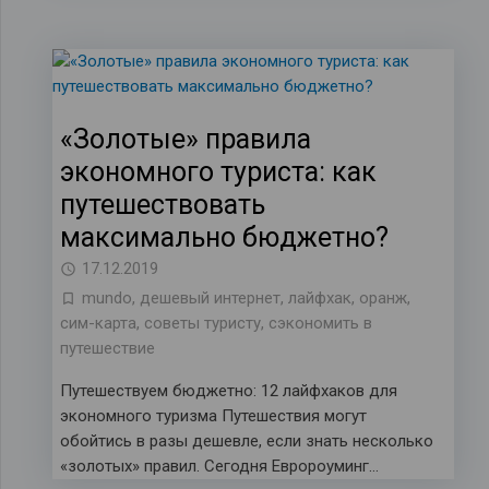
«Золотые» правила
экономного туриста: как
путешествовать
максимально бюджетно?
17.12.2019
mundo
,
дешевый интернет
,
лайфхак
,
оранж
,
сим-карта
,
советы туристу
,
сэкономить в
путешествие
Путешествуем бюджетно: 12 лайфхаков для
экономного туризма Путешествия могут
обойтись в разы дешевле, если знать несколько
«золотых» правил. Сегодня Евророуминг…