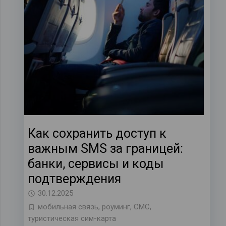
Как сохранить доступ к
важным SMS за границей:
банки, сервисы и коды
подтверждения
30.12.2025
мобильная связь
,
роуминг
,
СМС
,
туристическая сим-карта