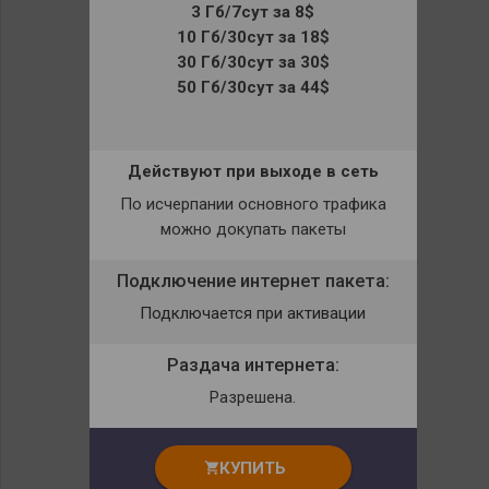
3 Гб/7сут за 8$
10 Гб/30сут за 18$
30 Гб/30сут за 30$
50 Гб/30сут за 44$
Действуют при выходе в сеть
По исчерпании основного трафика
можно докупать пакеты
Подключение интернет пакета:
Подключается при активации
Раздача интернета:
Разрешена.
КУПИТЬ
shopping_cart