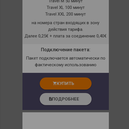
Travel M 50 минут
Travel XL 100 минут
Travel XXL 200 минут
на номера стран входящих в зону
действия тарифа.
Далее 0,25€ + плата за соединение 0,40€
Подключение пакета:
Пакет подключается автоматически по
фактическому использованию
КУПИТЬ
shopping_cart
ПОДРОБНЕЕ
description