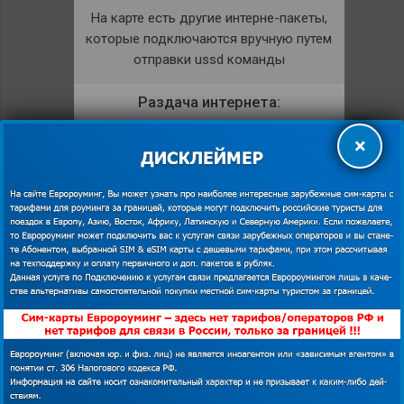
На карте есть другие интерне-пакеты,
которые подключаются вручную путем
отправки ussd команды
Раздача интернета:
Разрешена.
×
КУПИТЬ
shopping_cart
ПОДРОБНЕЕ
description
Другие тарифы на интернет в Англии
Мобильный интернет Globalsim в Англии