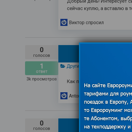
Добрый день! Интересует си
сейчас куплю, а вставлю в те
Виктор
спросил
0
голосов
1
Другие операторы
ответ
3k
просмотров
Как проверить баланс моего
Anton
спросил
0
Надо пл
голосов