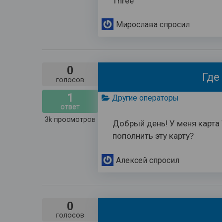
Three
Мирослава
спросил
0
Где
голосов
1
Другие операторы
ответ
3k
просмотров
Добрый день! У меня карта
пополнить эту карту?
Алексей
спросил
0
голосов