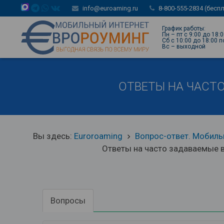
info@euroaming.ru
8-800-555-2834 (бесп
График работы:
Пн – пт с 9:00 до 18:
Сб с 10:00 до 18:00 
Вс – выходной
ОТВЕТЫ НА ЧАСТО
Вы здесь:
Euroroaming
Вопрос-ответ. Мобильн
keyboard_arrow_right
Ответы на часто задаваемые 
Вопросы