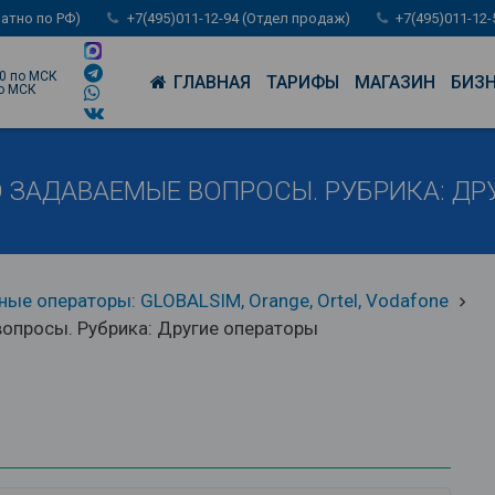
латно по РФ)
+7(495)011-12-94 (Отдел продаж)
+7(495)011-12
00 по МСК
ГЛАВНАЯ
ТАРИФЫ
МАГАЗИН
БИЗ
по МСК
 ЗАДАВАЕМЫЕ ВОПРОСЫ. РУБРИКА: ДР
ые операторы: GLOBALSIM, Orange, Ortel, Vodafone
keyboard_arrow_right
вопросы. Рубрика: Другие операторы