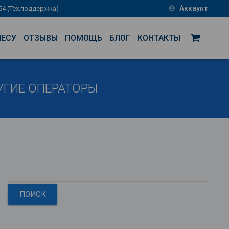
Аккаунт
-54 (Тех.поддержка)
account_circle
НЕСУ
ОТЗЫВЫ
ПОМОЩЬ
БЛОГ
КОНТАКТЫ
УГИЕ ОПЕРАТОРЫ