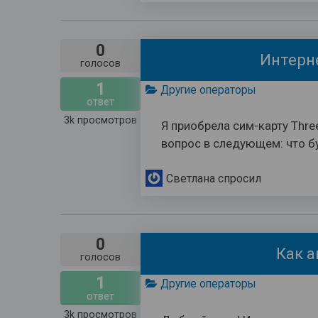
0
Интерне
голосов
1
Другие операторы
ответ
3k
просмотров
Я приобрела сим-карту Thre
вопрос в следующем: что бу
Светлана
спросил
0
Как а
голосов
1
Другие операторы
ответ
3k
просмотров