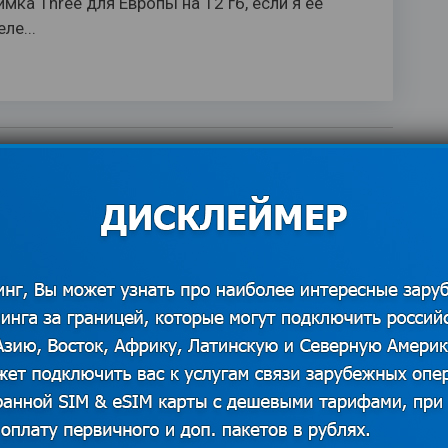
мка Three для Европы на 12 гб, если я ее
ле...
Вопрос
 телефона оператор Three ?
атить за travelChat ?