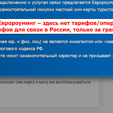
ravelChat платная?
 сим карта для россии
понскую сим карту я могу ею воспользоваться
..