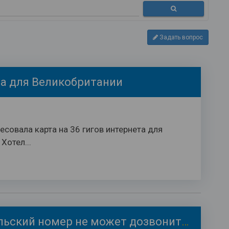
Задать вопрос
а для Великобритании
есовала карта на 36 гигов интернета для
Хотел...
Почему до меня на польский номер не может дозвониться сотрудник банка? Я нахожусь в я Украине.