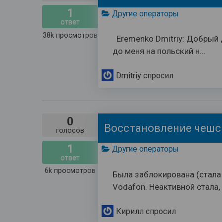
1
Другие операторы
ответ
38k
просмотров
Eremenko Dmitriy: Добрый 
до меня на польский н...
Dmitriy
спросил
0
голосов
1
Другие операторы
ответ
6k
просмотров
Была заблокирована (стала 
Vodafon. Неактивной стала, в
Кирилл
спросил