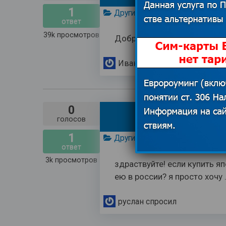
1
Другие операторы
ответ
39k
просмотров
Добрый вечер, а сим карта t
Иван
спросил
0
японская
голосов
1
Другие операторы
ответ
3k
просмотров
здраствуйте! если купить я
ею в россии? я просто хочу .
руслан
спросил