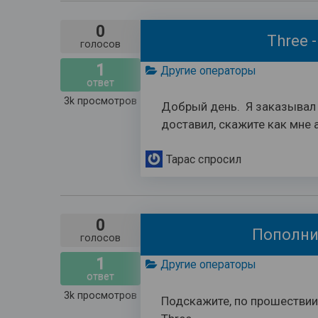
0
Three 
голосов
1
Другие операторы
ответ
3k
просмотров
Добрый день. Я заказывал к
доставил, скажите как мне а.
Тарас
спросил
0
Пополни
голосов
1
Другие операторы
ответ
3k
просмотров
Подскажите, по прошествии