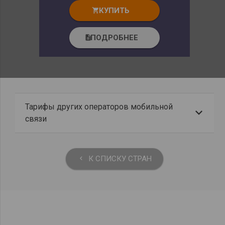
КУПИТЬ
shopping_cart
ПОДРОБНЕЕ
description
Тарифы других операторов мобильной
связи
К СПИСКУ СТРАН
keyboard_arrow_left