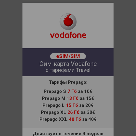
eSIM/SIM
Сим-карта Vodafone
с тарифами Travel
Тарифы Prepago:
Prepago S
7 Гб
за 10€
Prepago M
13 Гб
за 15€
Prepago L
15 Гб
за 20€
Prepago XL
26 Гб
за 30€
Prepago XXL
40 Гб
за 40€
Действует в течение 4 недель