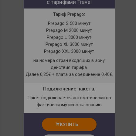
с тарифами Travel
Тариф Prepago:
Prepago S 500 минут
Prepago M 2000 минут
Prepago L 3000 минут
Prepago XL 3000 минут
Prepago XXL 3000 минут
на номера стран входящих в зону
действия тарифа.
Далее 0,25€ + плата за соединение 0,40€.
Подключение пакета:
Пакет подключается автоматически по
фактическому использованию
КУПИТЬ
shopping_cart