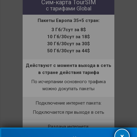
Сим-карта TourSIM
с тарифами Global
Пакеты
Европа
35+5 стран
:
3 Гб/7сут за 8$
10 Гб/30сут за 18$
30 Гб/30сут за 30$
50 Гб/30сут за 44$
Действуют с момента выхода в сеть
в стране действия тарифа
По исчерпании основного трафика
можно докупать пакеты
Подключение интернет пакета:
Подключается при выходе в сеть
Раздача интернета:
×
Разрешена.