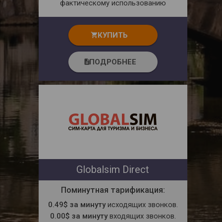
фактическому использованию
КУПИТЬ
shopping_cart
ПОДРОБНЕЕ
description
Globalsim Direct
Поминутная тарификация:
0.49$ за минуту
исходящих звонков.
0.00$ за минуту
входящих звонков.