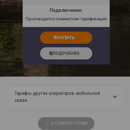
Подключение:
Производится поминутная тарификация
КУПИТЬ
shopping_cart
ПОДРОБНЕЕ
description
Тарифы других операторов мобильной
связи
К СПИСКУ СТРАН
keyboard_arrow_left