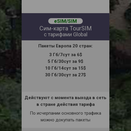
eSIM/SIM
Сим-карта TourSIM
с тарифами Global
Пакеты
Европа
20 стран
:
3 Гб/7сут за 6$
5 Гб/30сут за 9$
10 Гб/14сут за 15$
30 Гб/30сут за 27$
Действуют с момента выхода в сеть
в стране действия тарифа
По исчерпании основного трафика
можно докупать пакеты