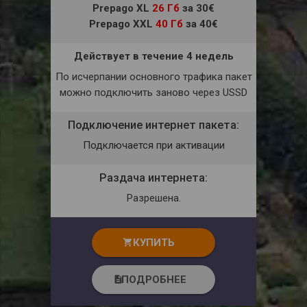
Prepago XL
26 Гб
за 30€
Prepago XXL
40 Гб
за 40€
Действует в течение 4 недель
По исчерпании основного трафика пакет
можно подключить заново через USSD
Подключение интернет пакета:
Подключается при активации
Раздача интернета:
Разрешена.
КУПИТЬ
shopping_cart
ПОДРОБНЕЕ
description