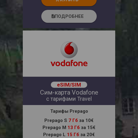
ПОДРОБНЕЕ
description
eSIM/SIM
Сим-карта Vodafone
с тарифами Travel
Тарифы Prepago
Prepago S
7 Гб
за 10€
Prepago M
13 Гб
за 15€
Prepago L
15 Гб
за 20€