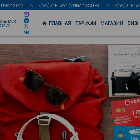
латно по РФ)
+7(495)011-12-94 (Отдел продаж)
+7(495)011-12
00 по МСК
ГЛАВНАЯ
ТАРИФЫ
МАГАЗИН
БИЗ
по МСК