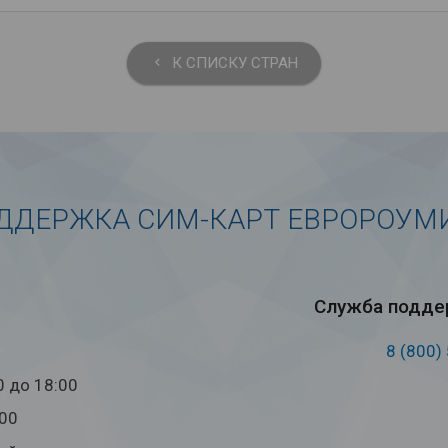
К СПИСКУ СТРАН
keyboard_arrow_left
ДДЕРЖКА СИМ-КАРТ ЕВРОРОУМ
Служба под­дер
8 (800)
0 до 18:00
:00