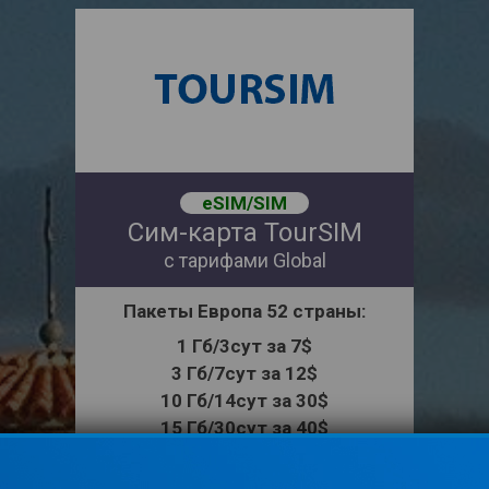
eSIM/SIM
Сим-карта TourSIM
с тарифами Global
Пакеты
Европа
52 страны
:
1 Гб/3сут за 7$
3 Гб/7сут за 12$
10 Гб/14сут за 30$
15 Гб/30сут за 40$
Действуют с момента выхода в