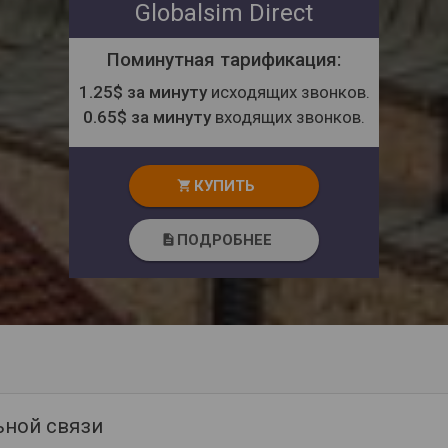
Globalsim Direct
Поминутная тарификация:
1.25$ за минуту
исходящих звонков.
0.65$ за минуту
входящих звонков.
КУПИТЬ
shopping_cart
ПОДРОБНЕЕ
description
ьной связи