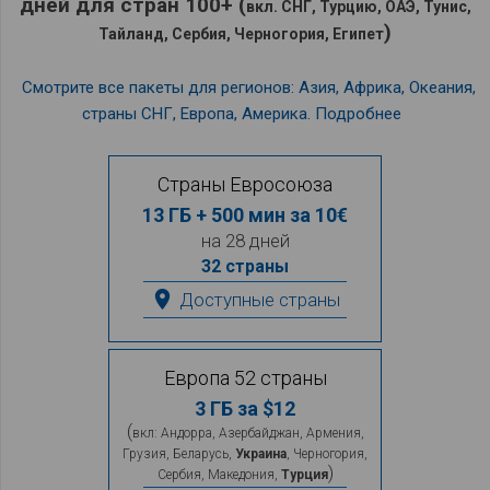
дней для стран 100+ (
вкл. СНГ, Турцию, ОАЭ, Тунис,
)
Тайланд, Сербия, Черногория, Египет
Смотрите все пакеты для регионов: Азия, Африка, Океания,
страны СНГ, Европа, Америка. Подробнее
Страны Евросоюза
13 ГБ + 500 мин за 10€
на 28 дней
32 страны
place
Доступные страны
Европа 52 страны
3 ГБ за $12
(
вкл: Андорра, Азербайджан, Армения,
Грузия, Беларусь,
Украина
, Черногория,
)
Сербия, Македония,
Турция