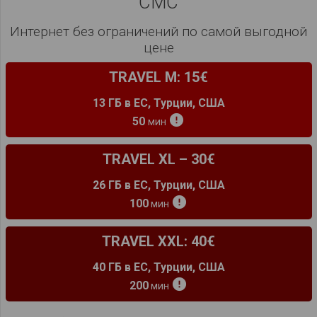
СМС
Интернет без ограничений по самой выгодной
цене
TRAVEL M: 15€
13 ГБ в ЕС, Турци
и
, США
error
50
мин
TRAVEL XL – 30€
26 ГБ в ЕС, Турции, США
error
100
мин
TRAVEL XXL: 40€
40 ГБ в ЕС, Турции, США
error
200
мин