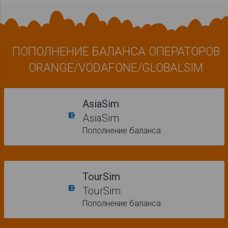
ПОПОЛНЕНИЕ БАЛАНСА ОПЕРАТОРОВ
ORANGE/VODAFONE/GLOBALSIM
AsiaSim
account_balance_wallet
AsiaSim
Пополнение баланса
TourSim
account_balance_wallet
TourSim
Пополнение баланса