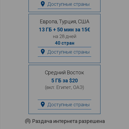
place
Доступные страны
Европа, Турция, США
13 ГБ + 50 мин за 15€
на 28 дней
40 стран
place
Доступные страны
Средний Восток
5 ГБ за $20
(вкл: Египет, ОАЭ)
place
Доступные страны
wifi_tethering
Раздача интернета разрешена