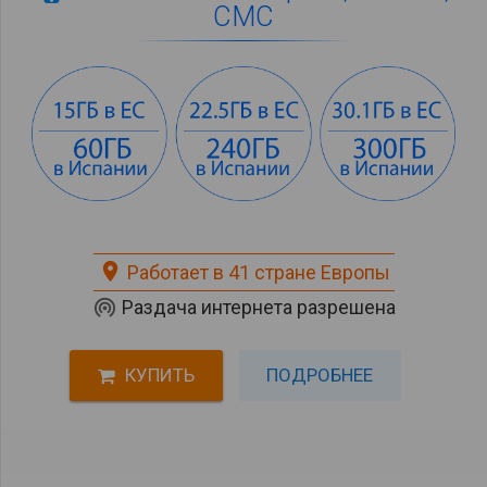
СМС
place
Работает в 41 стране Европы
wifi_tethering
Раздача интернета разрешена
КУПИТЬ
ПОДРОБНЕЕ