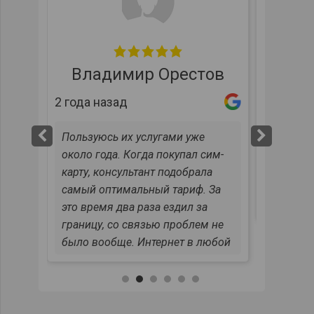
А
год наз
Владимир Орестов
Жалею т
2 года назад
что ран
от Евро
Пользуюсь их услугами уже
бы без 
около года. Когда покупал сим-
качеств
одно
карту, консультант подобрала
Раньше 
самый оптимальный тариф. За
симки п
это время два раза ездил за
заказыв
границу, со связью проблем не
прошла 
было вообще. Интернет в любой
меня оч
точке стабильный, с приличной
проконс
скоростью. Обо всех услугах
1
2
3
4
5
6
и ответ
всегда приходят смс-
общем, 
оповещения, я всегда в курсе.