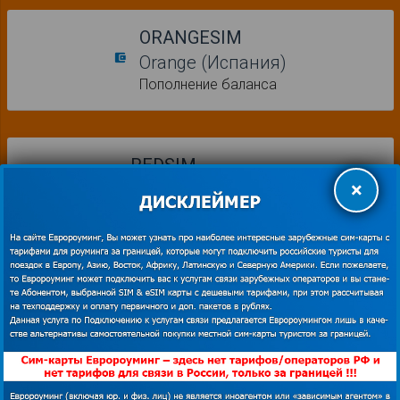
ORANGESIM
account_balance_wallet
Orange (Испания)
Пополнение баланса
REDSIM
×
account_balance_wallet
Vodafone (Испания)
Пополнение баланса
ПУНКТЫ ВЫДАЧИ СИМ-КАРТ
ЕВРОРОУМИНГ