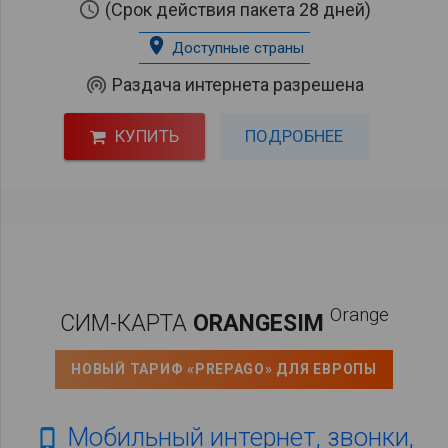
schedule
(Срок действия пакета 28 дней)
place
Доступные страны
wifi_tethering
Раздача интернета разрешена
КУПИТЬ
ПОДРОБНЕЕ
Orange
СИМ-КАРТА
ORANGESIM
НОВЫЙ ТАРИФ «PREPAGO» ДЛЯ ЕВРОПЫ
Мобильный интернет, звонки,
