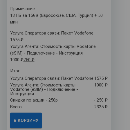
тарифы), Италия, Кипр, Косово, Латвия, Литва,
Примечание
Лихтенштейн, Люксембург, Мадейра, Майотта,
13 ГБ за 15€ в (Евросоюзе, США, Турция) + 50
Мальта, Мартиника, Монако, Нидерланды,
мин
Норвегия, Остров Мэн, Польша, Португалия,
Реюньон, Румыния, Сан-Марино, Сен-Мартен,
Услуга Оператора связи: Пакет Vodafone
Словакия, Словения, США, Турция, Финляндия,
1575 ₽
Франция, Французская Гвиана, Хорватия, Чехия,
Услуга Агента: Стоимость карты Vodafone
Швеция, Швейцария, Эстония
(eSIM) - Подключение - Инструкция
1000 ₽
750 ₽
Итог
Услуга Оператора связи: Пакет Vodafone
1575 ₽
Услуга Агента: Стоимость карты
1000 ₽
Vodafone (eSIM) - Подключение -
Инструкция
Скидка по акции - 250р
- 250 ₽
Всего:
2325 ₽
В КОРЗИНУ