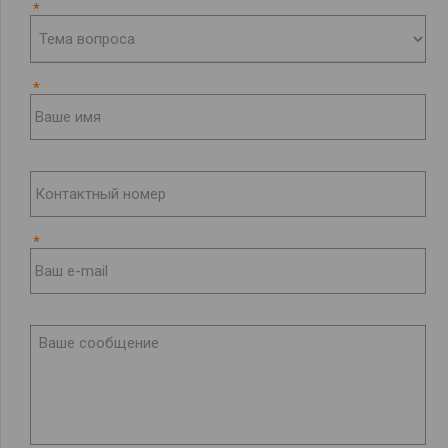
*
*
*