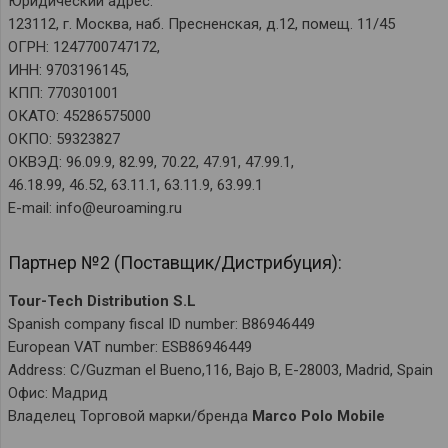
Юридический адрес:
123112, г. Москва, наб. Пресненская, д.12, помещ. 11/45
ОГРН: 1247700747172,
ИНН: 9703196145,
КПП: 770301001
ОКАТО: 45286575000
ОКПО: 59323827
ОКВЭД: 96.09.9, 82.99, 70.22, 47.91, 47.99.1,
46.18.99, 46.52, 63.11.1, 63.11.9, 63.99.1
E-mail: info@euroaming.ru
Партнер №2 (Поставщик/Дистрибуция):
Tour-Tech Distribution S.L
Spanish company fiscal ID number: B86946449
European VAT number: ESB86946449
Address: C/Guzman el Bueno,116, Bajo B, E-28003, Madrid, Spain
Офис: Мадрид
Владелец Торговой марки/бренда
Marco Polo Mobile