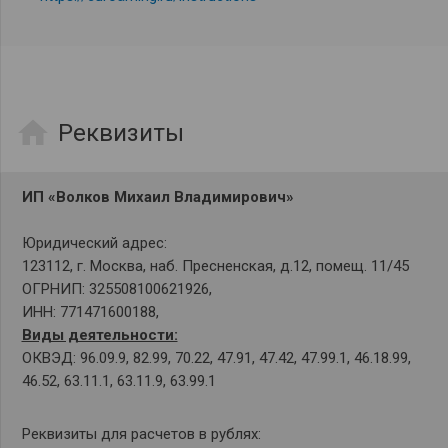
home
Реквизиты
ИП «Волков Михаил Владимирович»
Юридический адрес:
123112, г. Москва, наб. Пресненская, д.12, помещ. 11/45
ОГРНИП: 325508100621926,
ИНН: 771471600188,
Виды деятельности:
ОКВЭД: 96.09.9, 82.99, 70.22, 47.91, 47.42, 47.99.1, 46.18.99,
46.52, 63.11.1, 63.11.9, 63.99.1
Реквизиты для расчетов в рублях: