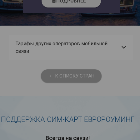
ПОДРОБНЕЕ
description
Тарифы других операторов мобильной
связи
К СПИСКУ СТРАН
keyboard_arrow_left
ПОДДЕРЖКА СИМ-КАРТ ЕВРОРОУМИНГ
Всегда на связи!