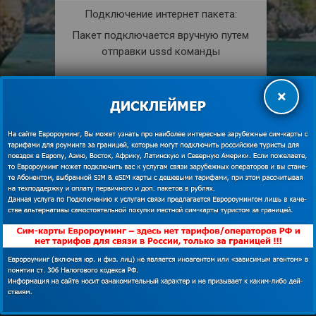
Подключение интернет пакета:
Пакет подключается вручную путем
отправки ussd команды
Раздача интернета:
×
Разрешена.
КУПИТЬ
shopping_cart
ПОДРОБНЕЕ
description
Мобильная связь в Таиланде