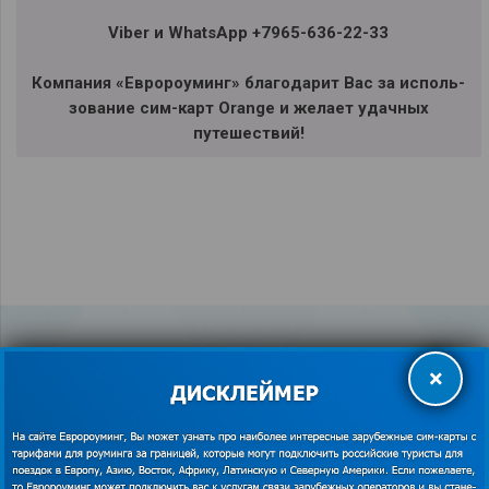
Viber и WhatsApp +7965-636-22-33
Ком­па­ния «Евро­ро­уминг» бла­го­да­рит Вас за исполь­
зо­ва­ние сим-карт Orange и желает удач­ных
путешествий!
×
ПОДДЕРЖКА СИМ-КАРТ ЕВРОРОУМИНГ
Всегда на связи!