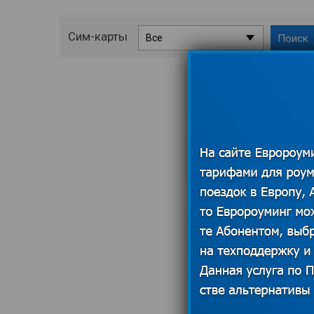
Сим-карты
Все