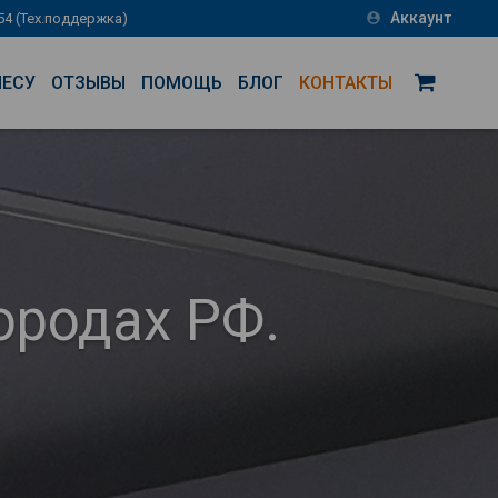
Аккаунт
-54 (Тех.поддержка)
account_circle
НЕСУ
ОТЗЫВЫ
ПОМОЩЬ
БЛОГ
КОНТАКТЫ
ородах РФ.