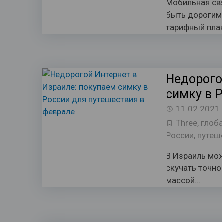
Мобильная св
быть дорогим
тарифный пла
Недорого
симку в 
11.02.2021
Three
,
глоб
России
,
путеш
В Израиль мож
скучать точно
массой…