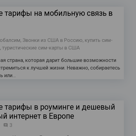
 тарифы на мобильную связь в
лобалсим
,
Звонки из США в Россию
,
купить сим-
г
,
туристические сим-карты в США
ая страна, которая дарит большие возможности
 стремиться к лучшей жизни. Неважно, собираетесь
ть или…
 тарифы в роуминге и дешевый
й интернет в Европе
комментария
3