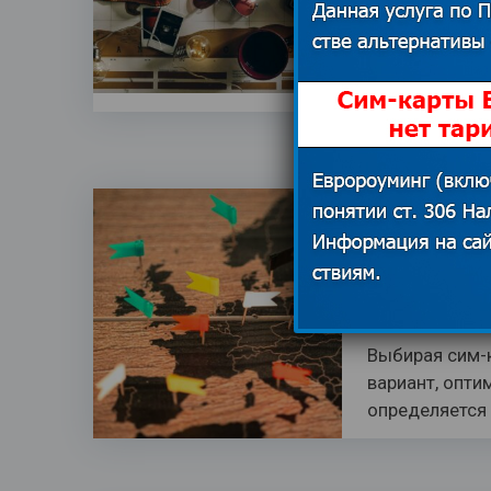
Photo by Charl
давно переста
начинается…
Мобильны
выбрать 
и мобиль
25.06.2025
Выбирая сим-к
вариант, опти
определяется