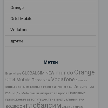
Orange
Ortel Mobile
Vodafone
другое
Метки
Orange
mundo
GLOBALSIM NEW
Everywhere
Vodafone
Ortel Mobile.
Three
viber
Визовые
Интернет за
центры
Звонки из Европы в Россию
Интернет в ЕС
границей
Полезные
Мобильный интернет в Европе
приложения
автопутешествие
виртуальный тур
глобалсим
водафон
дешевые билеты