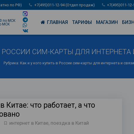
латно по РФ)
+7(495)011-12-94 (Отдел продаж)
+7(495)011-12
00 по МСК
ГЛАВНАЯ
ТАРИФЫ
МАГАЗИН
БИЗ
по МСК
В РОССИИ СИМ-КАРТЫ ДЛЯ ИНТЕРНЕТА 
Рубрика: Как и у кого купить в России сим-карты для интернета и связи
в Китае: что работает, а что
овано
интернет в Китае
,
поездка в Китай