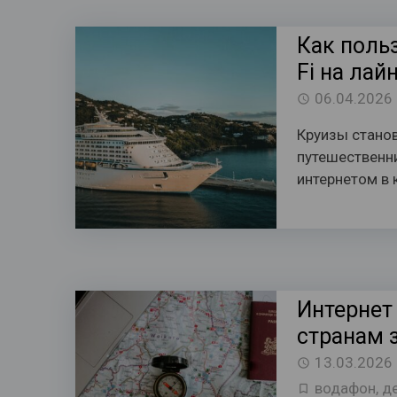
Как польз
Fi на лай
06.04.2026
Круизы станов
путешественни
интернетом в 
Интернет
странам 
13.03.2026
водафон
,
д