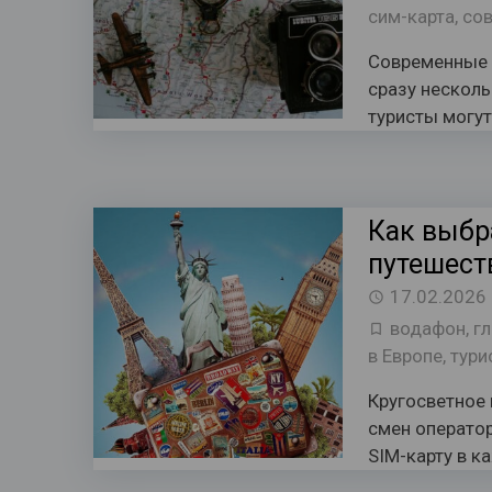
сим-карта
,
со
Современные 
сразу несколь
туристы могут
Как выбр
путешест
17.02.2026
водафон
,
г
в Европе
,
тури
Кругосветное 
смен оператор
SIM-карту в к