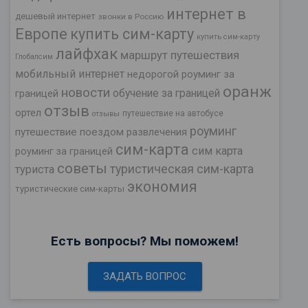
интернет в
дешевый интернет
звонки в Россию
Европе
купить сим-карту
купить сим-карту
лайфхак
маршрут путешествия
Глобалсим
мобильный интернет
недорогой роуминг за
оранж
новости
обучение за границей
границей
отзыв
ортел
путешествие на автобусе
отзывы
роуминг
путешествие поездом
развлечения
сим-карта
сим карта
роуминг за границей
советы
туристическая сим-карта
туриста
экономия
туристические сим-карты
Есть вопросы? Мы поможем!
ЗАДАТЬ ВОПРОС