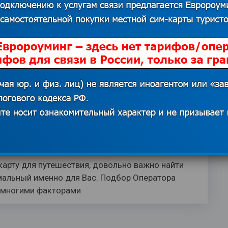
otte Noelle on Unsplash Путешествие за границу
ло начинаться с посадки в самолёт — оно
й интернет в Европе. Как
сим-карту с дешевым интернетом
ной связью в роуминге.
комментариев
5
арту для путешествия, довольно важно найти
мальный именно для Вас. Подбор Оператора
 многими факторами