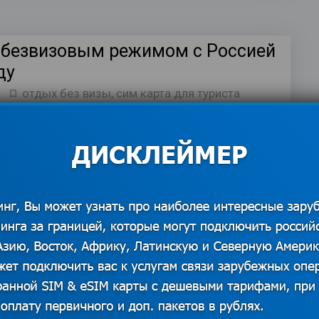
 безвизовым режимом с Россией
ду
отдых без визы
,
сим карта для туриста
о открывается для путешествий, и россиянам
ё проще планировать поездки за границу. Если
ые формальности могли стать…
оссийские компании и
юторы, предлагающие
ские сим-карты и услуги связи за
комментариев
14