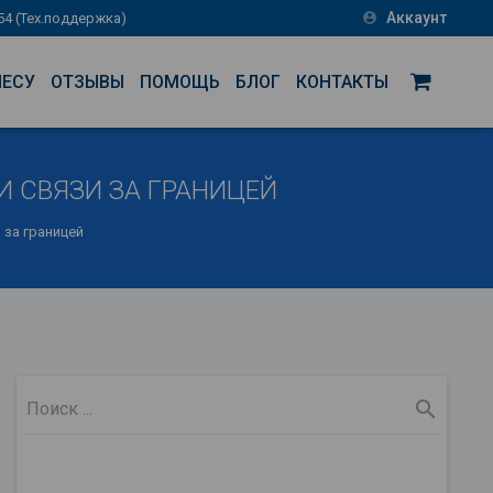
Аккаунт
-54 (Тех.поддержка)
account_circle
НЕСУ
ОТЗЫВЫ
ПОМОЩЬ
БЛОГ
КОНТАКТЫ
И СВЯЗИ ЗА ГРАНИЦЕЙ
 за границей