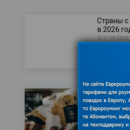
Страны с
в 2026 го
11.09.2025
Мир постепенн
становится вс
раньше визов
Лучшие р
дистрибь
туристиче
рубежом
29.06.2025