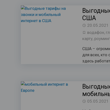
Выгодные
США
20.05.2021
водафон
,
г
карту
,
роумин
США – огромн
для всех, кто
здесь работа
Выгодные
мобильны
05.05.2021