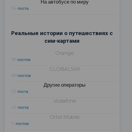
На автобусе по миру
54 поста
Реальные истории о путешествиях с
сим-картами
Orange
99 постов
GLOBALSIM
89 постов
Другие операторы
52 поста
Vodafone
43 поста
Ortel Mobile
11 постов