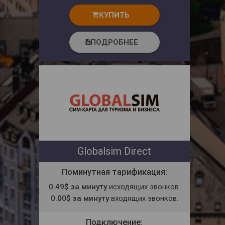
КУПИТЬ
shopping_cart
ПОДРОБНЕЕ
description
Globalsim Direct
Поминутная тарификация:
0.49$ за минуту
исходящих звонков.
0.00$ за минуту
входящих звонков.
Подключение: