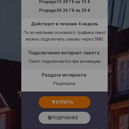
Prepago15 20 Гб
за
15 €
Prepago20 26 Гб
за
20 €
Действует в течение 4 недель
По исчерпании основного трафика пакет
можно подключить заново через
SMS
Подключение интернет пакета:
Пакет подключается при активации
Раздача интернета:
Разрешена.
КУПИТЬ
shopping_cart
ПОДРОБНЕЕ
description