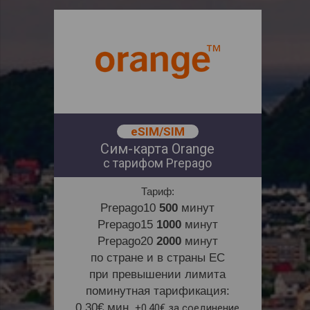
eSIM/SIM
Сим-карта Orange
с тарифом Prepago
Тариф:
Prepago10
500
минут
Prepago15
1000
минут
Prepago20
2000
минут
по стране и в страны ЕС
при превышении лимита
поминутная тарификация:
0.30€ мин.
+0,40€ за соединение