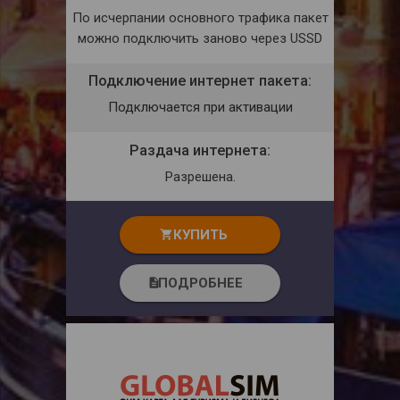
По исчерпании основного трафика пакет
можно подключить заново через USSD
Подключение интернет пакета:
Подключается при активации
Раздача интернета:
Разрешена.
КУПИТЬ
shopping_cart
ПОДРОБНЕЕ
description