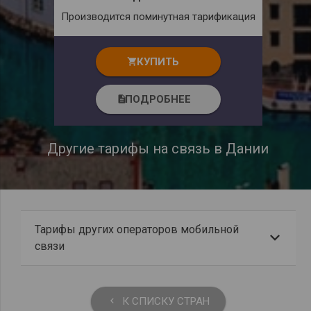
Производится поминутная тарификация
КУПИТЬ
shopping_cart
ПОДРОБНЕЕ
description
Другие тарифы на связь в Дании
Тарифы других операторов мобильной
связи
К СПИСКУ СТРАН
keyboard_arrow_left