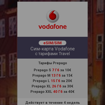
eSIM/SIM
Сим-карта Vodafone
с тарифами Travel
Тарифы Prepago
Prepago S
7 Гб
за 10€
Prepago M
13 Гб
за 15€
Prepago L
15 Гб
за 20€
Prepago XL
26 Гб
за 30€
Prepago XXL
40 Гб
за 40€
Действует в течение 4 недель