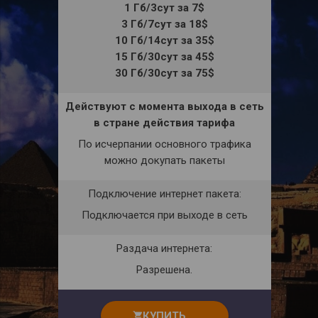
1 Гб/3сут за 7$
3 Гб/7сут за 18$
10 Гб/14сут за 35$
15 Гб/30сут за 45$
30 Гб/30сут за 75$
Действуют с момента выхода в сеть
в стране действия тарифа
По исчерпании основного трафика
можно докупать пакеты
Подключение интернет пакета:
Подключается при выходе в сеть
Раздача интернета:
Разрешена.
КУПИТЬ
shopping_cart