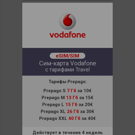
eSIM/SIM
Сим-карта Vodafone
с тарифами Travel
Тарифы Prepago:
Prepago S
7 Гб
за 10€
Prepago M
13 Гб
за 15€
Prepago L
15 Гб
за 20€
Prepago XL
26 Гб
за 30€
Prepago XXL
40 Гб
за 40€
Действует в течение 4 недель