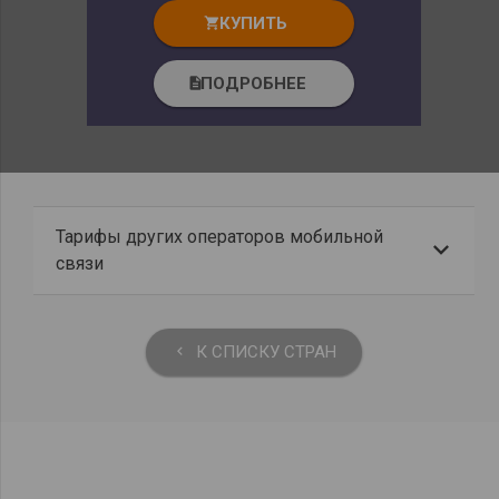
КУПИТЬ
shopping_cart
ПОДРОБНЕЕ
description
Тарифы других операторов мобильной
связи
К СПИСКУ СТРАН
keyboard_arrow_left