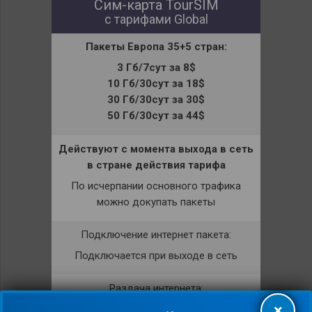
Сим-карта TourSIM
с тарифами Global
Пакеты
Европа
35+5 стран
:
3 Гб/7сут за 8$
10 Гб/30сут за 18$
30 Гб/30сут за 30$
50 Гб/30сут за 44$
Действуют с момента выхода в сеть
в стране действия тарифа
По исчерпании основного трафика
можно докупать пакеты
Подключение интернет пакета:
Подключается при выходе в сеть
Раздача интернета:
×
Разрешена.