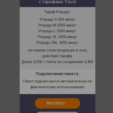
с тарифами Travel
Тариф Prepago:
Prepago S 500 минут
Prepago M 2000 минут
Prepago L 3000 минут
Prepago XL 3000 минут
Prepago XXL 3000 минут
на номера стран входящих в зону
действия тарифа.
Далее 0,25€ + плата за соединение 0,40€.
Подключение пакета:
Пакет подключается автоматически по
фактическому использованию
КУПИТЬ
shopping_cart