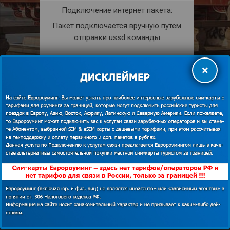
Подключение интернет пакета:
Пакет подключается вручную путем
отправки ussd команды
Раздача интернета:
×
Разрешена.
КУПИТЬ
shopping_cart
ПОДРОБНЕЕ
description
Мобильная связь в Японии