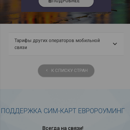
ПОДРОБНЕЕ
description
Тарифы других операторов мобильной
связи
К СПИСКУ СТРАН
keyboard_arrow_left
ПОДДЕРЖКА СИМ-КАРТ ЕВРОРОУМИНГ
Всегда на связи!