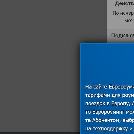
Действ
По исчер
мож
Подключ
Подкл
Ра