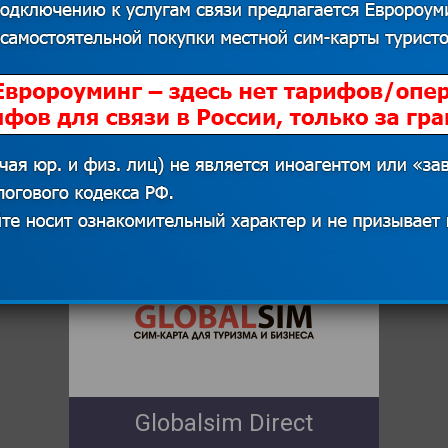
Звонки из Андорры в Россию
Globalsim Direct