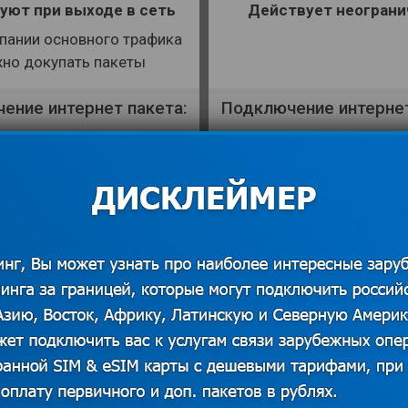
уют при выходе в сеть
Действует неограни
пании основного трафика
но докупать пакеты
ение интернет пакета:
Подключение интернет
ючается при активации
Помегабайтная тариф
здача интернета:
Раздача интерне
Разрешена.
Разрешена.
КУПИТЬ
КУПИТЬ
shopping_cart
shopping_cart
ПОДРОБНЕЕ
ПОДРОБНЕЕ
description
description