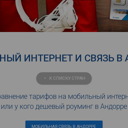
ЫЙ ИНТЕРНЕТ И СВЯЗЬ В
К СПИСКУ СТРАН
keyboard_arrow_left
авнение тарифов на мобильный интер
или у кого дешевый роуминг в Андорре
МОБИЛЬНАЯ СВЯЗЬ В АНДОРРЕ