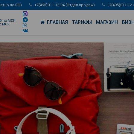
латно по РФ)
+7(495)011-12-94 (Отдел продаж)
+7(495)011-12
00 по МСК
ГЛАВНАЯ
ТАРИФЫ
МАГАЗИН
БИЗ
по МСК