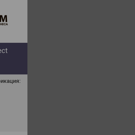
ect
икация: