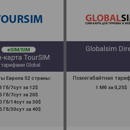
Globalsim Dir
eSIM/SIM
-карта TourSIM
 тарифами Global
Помегабайтная тариф
ты
Европа 52 страны:
3 Гб/7сут за 12$
1 Мб за 0,25$
5 Гб/7сут за 20$
0 Гб/14сут за 30$
5 Гб/30сут за 40$