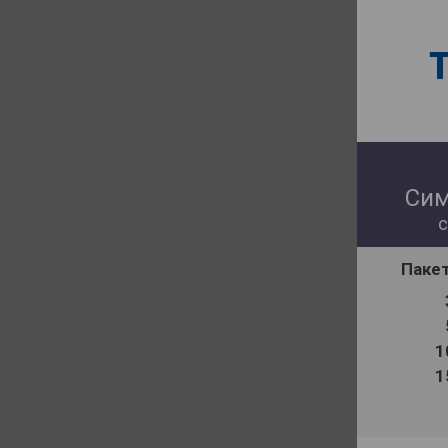
Сим
с
Паке
1
1