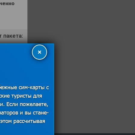
ченно
 пакета:
икация
×
та: