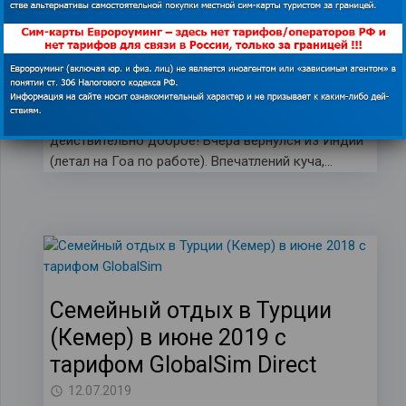
Direct
12.07.2019
глобалсим
,
на Гоа
,
отзыв
,
сим-карта для
Гоа
,
тариф для Индии
Всем доброго утра. Сегодня оно у меня
действительно доброе! Вчера вернулся из Индии
(летал на Гоа по работе). Впечатлений куча,…
Семейный отдых в Турции
(Кемер) в июне 2019 с
тарифом GlobalSim Direct
12.07.2019