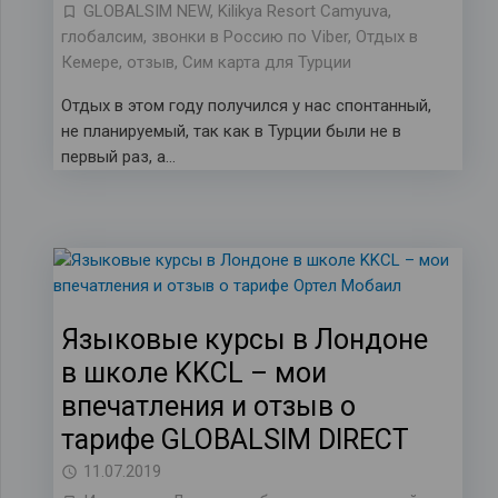
GLOBALSIM NEW
,
Kilikya Resort Camyuva
,
глобалсим
,
звонки в Россию по Viber
,
Отдых в
Кемере
,
отзыв
,
Сим карта для Турции
Отдых в этом году получился у нас спонтанный,
не планируемый, так как в Турции были не в
первый раз, а…
Языковые курсы в Лондоне
в школе KKCL – мои
впечатления и отзыв о
тарифе GLOBALSIM DIRECT
11.07.2019