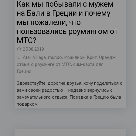
Как мы побывали с мужем
на Бали в Греции и почему
мы пожалели, что
пользовались роумингом от
МТС?
25.08.2019
Atali Village
,
mundo
,
Ираклион
,
Крит
,
Орандж
,
отзыв о роуминге от МТС
,
сим-карта для
Греции
Здравствуйте, дорогие друзья, хочу поделиться с
вами своей радостью – недавно вернулись с
замечательного отдыха. Поездка в Грецию была
подарком…