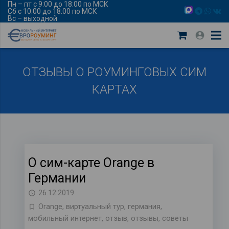
Пн – пт с 9:00 до 18:00 по МСК
Сб с 10:00 до 18:00 по МСК
Вс – выходной
ОТЗЫВЫ О РОУМИНГОВЫХ СИМ
КАРТАХ
О сим-карте Оrange в
Германии
26.12.2019
Orange
,
виртуальный тур
,
германия
,
мобильный интернет
,
отзыв
,
отзывы
,
советы