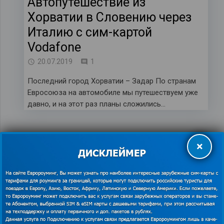
Автопутешествие из
Хорватии в Словению через
Италию с сим-картой
Vodafone
комментарий
20.07.2019
1
Последний город Хорватии – Задар По странам
Евросоюза на автомобиле мы путешествуем уже
давно, и на этот раз планы сложились…
×
Бесплатно на Гоа, или почему
я люблю свою работу и
отзыв о тарифе Globalsim