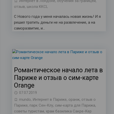
Интернет в Лондоне
,
обучения за границей
,
отзыв
,
школа KKCL
С Нового года у меня началась новая жизнь! И я
решил тратить деньги не на развлечение, а на
саморазвитие, и…
Романтическое начало лета в
Париже и отзыв о сим-карте
Orange
07.07.2019
mundo
,
Интернет в Париже
,
оранж
,
отзыв о
Париже
,
парк Сен-Клу
,
сим-карта для Парижа
,
советы туристам
,
храм базилика Сакре-Кер