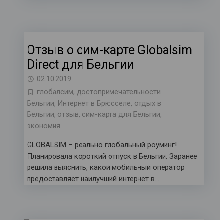
Отзыв о сим-карте Globalsim
Direct для Бельгии
02.10.2019
глобалсим
,
достопримечательности
Бельгии
,
Интернет в Брюсселе
,
отдых в
Бельгии
,
отзыв
,
сим-карта для Бельгии
,
экономия
GLOBALSIM – реально глобальный роуминг!
Планировала короткий отпуск в Бельгии. Заранее
решила выяснить, какой мобильный оператор
предоставляет наилучший интернет в…