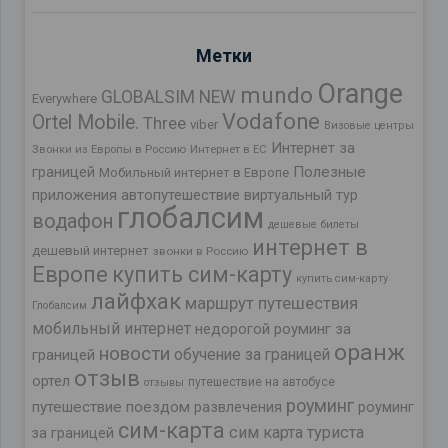
Метки
Orange
mundo
GLOBALSIM NEW
Everywhere
Vodafone
Ortel Mobile.
Three
viber
Визовые центры
Интернет за
Звонки из Европы в Россию
Интернет в ЕС
границей
Полезные
Мобильный интернет в Европе
приложения
автопутешествие
виртуальный тур
глобалсим
водафон
дешевые билеты
интернет в
дешевый интернет
звонки в Россию
Европе
купить сим-карту
купить сим-карту
лайфхак
маршрут путешествия
Глобалсим
мобильный интернет
недорогой роуминг за
оранж
новости
обучение за границей
границей
отзыв
ортел
путешествие на автобусе
отзывы
роуминг
путешествие поездом
развлечения
роуминг
сим-карта
сим карта туриста
за границей