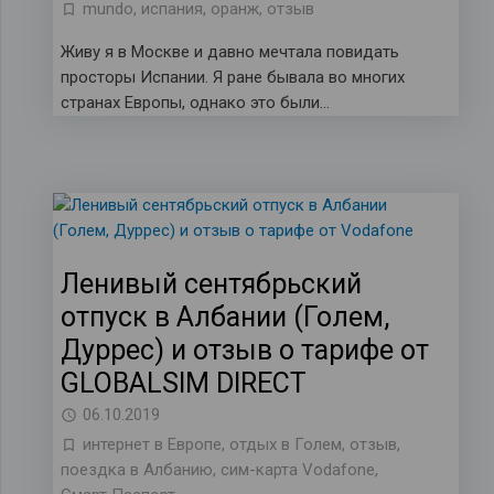
mundo
,
испания
,
оранж
,
отзыв
Живу я в Москве и давно мечтала повидать
просторы Испании. Я ране бывала во многих
странах Европы, однако это были…
Ленивый сентябрьский
отпуск в Албании (Голем,
Дуррес) и отзыв о тарифе от
GLOBALSIM DIRECT
06.10.2019
интернет в Европе
,
отдых в Голем
,
отзыв
,
поездка в Албанию
,
сим-карта Vodafonе
,