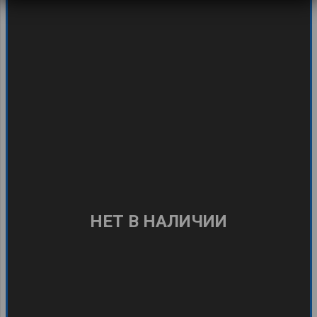
Сим-карта Globalsim DIRECT
Выберите баланс сим-карты
Итого:
—
₽
В цену входит:
- Выбранный Вами баланс
[$]
- Стоимость сим-карты:
—
- Регистрация сим-карты в системе Оператора
- Тех.поддержка на русском языке