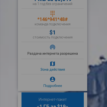
на 1 год без ограничений
dialpad
*146*941*48#
команда подключения
$1
стоимость подключения
wifi_tethering
Раздача интернета разрешена
map
Зона действия

Подробнее
Интернет-пакет
«1 ГБ за $19»