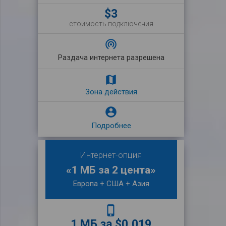
$3
стоимость подключения
wifi_tethering
Раздача интернета разрешена
map
Зона действия

Подробнее
Интернет-опция
«1 МБ за 2 цента»
Европа + США + Азия
phone_iphone
1 МБ за $0,019