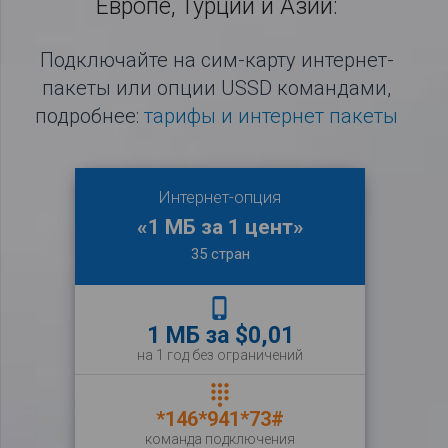
Европе, Турции и Азии:
Подключайте на сим-карту интернет-
пакеты или опции USSD командами,
подробнее:
тарифы и интернет пакеты
Интернет-опция
«1 МБ за 1 цент»
35 стран
phone_iphone
1 МБ за $0,01
на 1 год без ограничений
dialpad
*146*941*73#
команда подключения