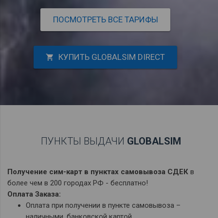
ПОСМОТРЕТЬ ВСЕ ТАРИФЫ
КУПИТЬ GLOBALSIM DIRECT
shopping_cart
ПУНКТЫ ВЫДАЧИ
GLOBALSIM
Получение сим-карт в пунктах самовывоза
СДЕК
в
более чем в 200 городах РФ - бесплатно!
Оплата Заказа:
Оплата при получении в пункте самовывоза –
наличными, банковской картой