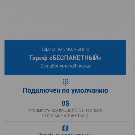
Тариф по умолчанию
Тариф «БЕСПАКЕТНЫЙ»
Без абонентской платы
dialpad
Подключен по умолчанию
0$
стоимость входящих СМС и звонков
(в большинстве стран)
map