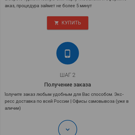
заказ, процедура займет не более 5 минут
КУПИТЬ
shopping_cart
phone_android
ШАГ 2
Получение заказа
Получите заказ любым удобным для Вас способом. Экс­
пресс доставка по всей России | Офисы самовывоза (уже в
наличии)
keyboard_arrow_down