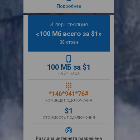
Подробнее
Интернет-опция
«100 Мб всего за $1»
38 стран
phone_iphone
100 МБ за $1
на 24 часа
dialpad
*146*941*76#
команда подключения
$1
стоимость подключения
wifi_tethering
Раздача интернета разрешена