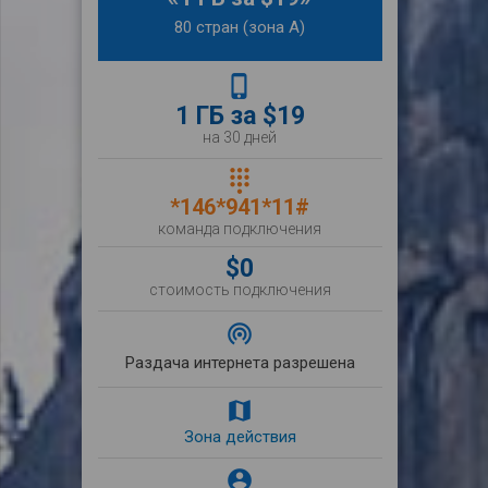
80 стран (зона А)
phone_iphone
1 ГБ за $19
на 30 дней
dialpad
*146*941*11#
команда подключения
$0
стоимость подключения
wifi_tethering
Раздача интернета разрешена
map
Зона действия
