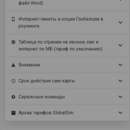
файл Word)
Интернет-пакеты и опции Глобалсим в
phone_iphone
роуминге
Таблица по странам на звонки, смс и
language
интернет по МБ (тариф по умолчанию)
Внимание
warning
Срок действия сим-карты
schedule
Сервисные команды
settings
Архив тарифов GlobalSim