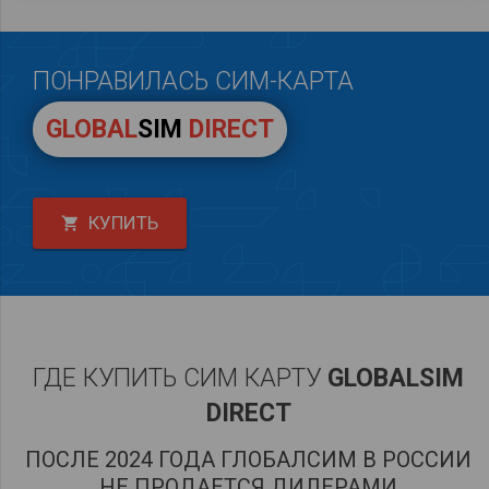
ПОНРАВИЛАСЬ СИМ-КАРТА
GLOBAL
SIM
DIRECT
КУПИТЬ
shopping_cart
ГДЕ КУПИТЬ СИМ КАРТУ
GLOBALSIM
DIRECT
ПОСЛЕ 2024 ГОДА ГЛОБАЛСИМ В РОССИИ
НЕ ПРОДАЕТСЯ ДИЛЕРАМИ