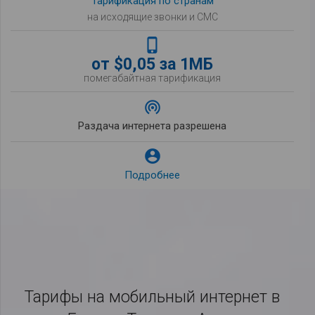
Тарификация по странам
на исходящие звонки и СМС
phone_iphone
от $0,05 за 1МБ
помегабайтная тарификация
wifi_tethering
Раздача интернета разрешена

Подробнее
Тарифы на мобильный интернет в