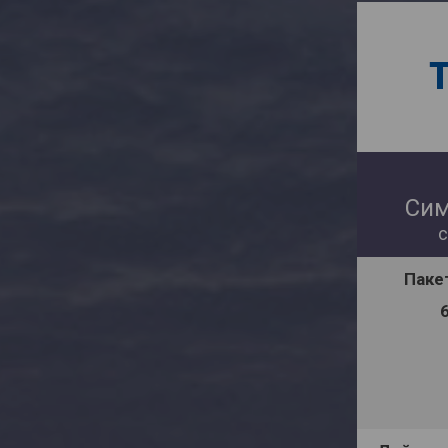
Сим
с
Паке