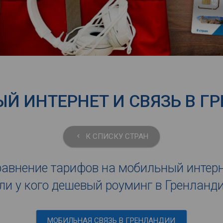
Й ИНТЕРНЕТ И СВЯЗЬ В Г
К СПИСКУ СТРАН
keyboard_arrow_left
авнение тарифов на мобильный интер
ли у кого дешевый роуминг в Гренланд
МОБИЛЬНАЯ СВЯЗЬ В ГРЕНЛАНДИИ