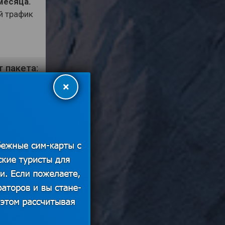
месяца.
й трафик
 пакета:
ную путем
×
анды
та: