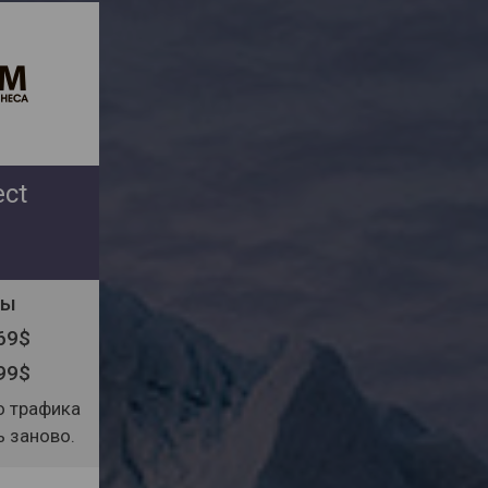
ect
ты
 69$
 99$
о трафика
 заново.