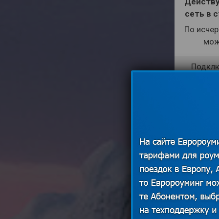
Действу
сеть в 
По исчер
мож
Подклю
Подключ
Р