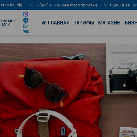
латно по РФ)
+7(495)011-12-94 (Отдел продаж)
+7(495)011-12
00 по МСК
ГЛАВНАЯ
ТАРИФЫ
МАГАЗИН
БИЗ
по МСК