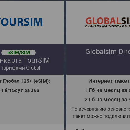
Globalsim Dir
eSIM/SIM
-карта TourSIM
 тарифами Global
Интернет-паке
т
Глобал 125+ (eSIM)
:
1 Гб на месяц за
6 Гб/15сут за 36$
2 Гб на месяц за
По исчерпанию основног
пакет можно подключить