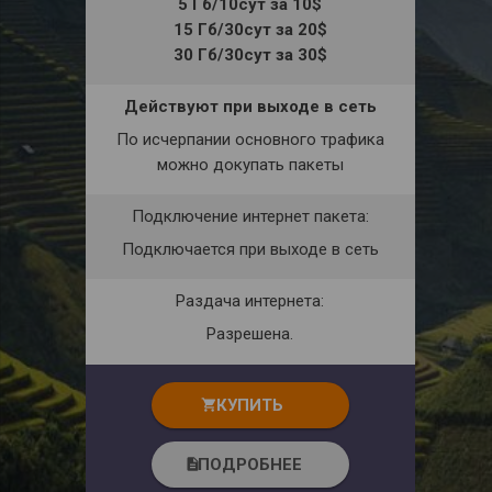
5 Гб/10сут за 10$
15 Гб/30сут за 20$
30 Гб/30сут за 30$
Действуют при выходе в сеть
По исчерпании основного трафика
можно докупать пакеты
Подключение интернет пакета:
Подключается при выходе в сеть
Раздача интернета:
Разрешена.
КУПИТЬ
shopping_cart
ПОДРОБНЕЕ
description