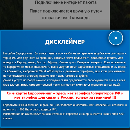
Подключение интернет пакета:
Пакет подключается вручную путем
отправки ussd команды
Раздача интернета:
×
Разрешена.
КУПИТЬ
shopping_cart
ПОДРОБНЕЕ
description
Мобильная связь во Вьетнаме