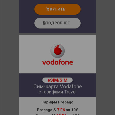
КУПИТЬ
shopping_cart
ПОДРОБНЕЕ
description
eSIM/SIM
Сим-карта Vodafone
с тарифами Travel
Тарифы Prepago
Prepago S
7 Гб
за 10€