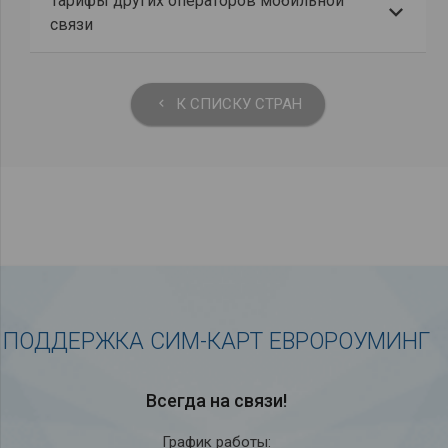
Тарифы других операторов мобильной
связи
К СПИСКУ СТРАН
keyboard_arrow_left
ПОДДЕРЖКА СИМ-КАРТ ЕВРОРОУМИНГ
Всегда на связи!
График работы: