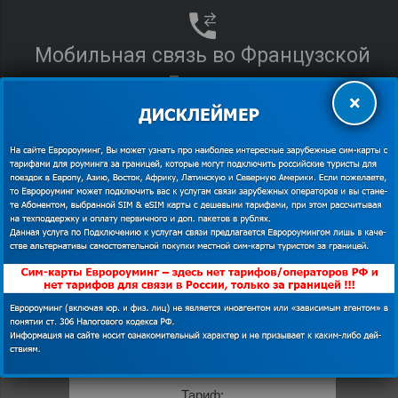
Мобильная связь во Французской
Гвиане
×
eSIM/SIM
Сим-карта Orange
с тарифом Prepago
Тариф: