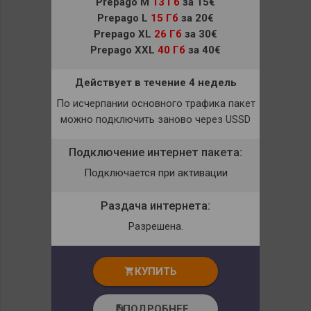
Prepago M
13 Гб
за 15€
Prepago L
15 Гб
за 20€
Prepago XL
26 Гб
за 30€
Prepago XXL
40 Гб
за 40€
Действует в течение 4 недель
По исчерпании основного трафика пакет
можно подключить заново через USSD
Подключение интернет пакета:
Подключается при активации
Раздача интернета:
Разрешена.
КУПИТЬ
shopping_cart
ПОДРОБНЕЕ
description