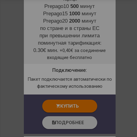
Prepago10
500
минут
Prepago15
1000
минут
Prepago20
2000
минут
по стране и в страны ЕС
при превышении лимита
поминутная тарификация:
0.30€ мин.
+0,40€ за соединение
входящие бесплатно
Подключение:
Пакет подключается автоматически по
фактическому использованию
КУПИТЬ
shopping_cart
ПОДРОБНЕЕ
description