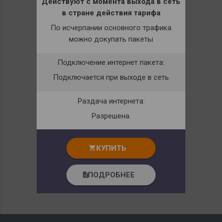
Действуют с момента выхода в сеть
в стране действия тарифа
По исчерпании основного трафика
можно докупать пакеты
Подключение интернет пакета:
Подключается при выходе в сеть
Раздача интернета:
Разрешена.
КУПИТЬ
shopping_cart
ПОДРОБНЕЕ
description