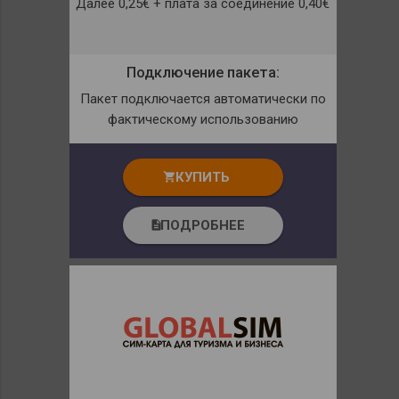
Далее 0,25€ + плата за соединение 0,40€
Подключение пакета:
Пакет подключается автоматически по
фактическому использованию
КУПИТЬ
shopping_cart
ПОДРОБНЕЕ
description