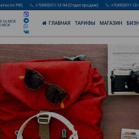
латно по РФ)
+7(495)011-12-94 (Отдел продаж)
+7(495)011-12
00 по МСК
ГЛАВНАЯ
ТАРИФЫ
МАГАЗИН
БИЗ
по МСК