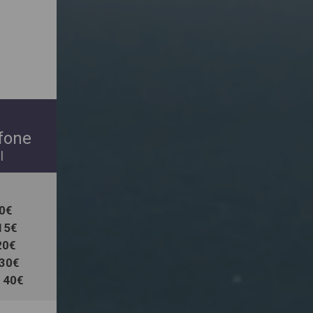
fone
l
0€
15€
20€
 30€
 40€