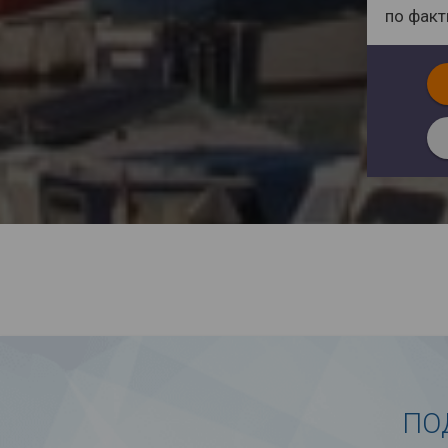
по фак
ПО