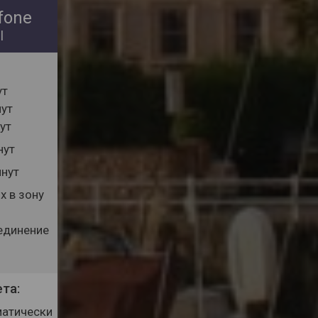
fone
l
ут
ут
ут
нут
нут
х в зону
оединение
та:
матически