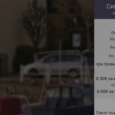
Си
P
P
P
по
при прев
0.30€ за
+
0.00€ за
Пакет по