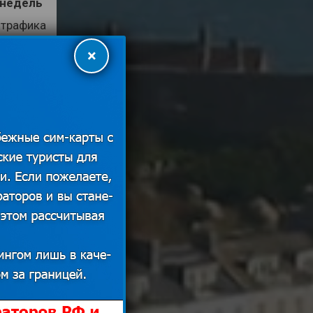
 недель
 трафика
 заново
×
 пакета:
ивации
а: