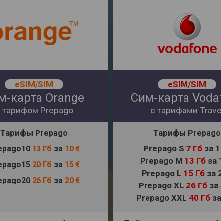
eSIM/SIM
eSIM/SIM
м-карта Orange
Сим-карта Voda
с тарифом Prepago
с тарифами Trave
Тарифы
Тарифы
Prepago
Prepago
Prepago S
7 Гб
за 1
epago10
13 Гб
за
10 €
Prepago M
13 Гб
за 
epago15
20 Гб
за
15 €
Prepago L
15 Гб
за 
epago20
26 Гб
за
20 €
Prepago XL
26 Гб
за
Prepago XXL
40 Гб
за