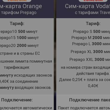
м-карта Orange
Сим-карта Voda
с тарифом Prepago
с тарифами Trave
Тариф:
Тариф:
repago10
500
минут
Prepago S
500
мин
repago15
1000
минут
Prepago M
2000
мин
Prepago L
3000
мин
repago20
2000
минут
Prepago XL
3000
ми
 стране и в страны ЕС
Prepago XXL
3000
ми
ышении лимита поминутная
тарификация:
на номера стран входящи
действия тарифа.
 минуту
исходящих звонков
Далее 0,25€ + плата за с
0,40€ за соединение
0,40€
 минуту
входящих звонков.
Подключение:
Подключение паке
дключается автоматически
Пакет подключается авто