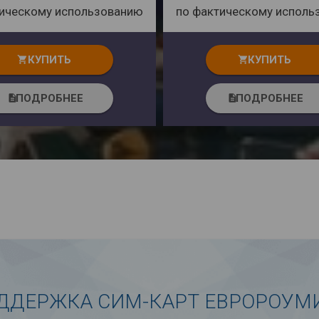
тическому использованию
по фактическому исполь
КУПИТЬ
КУПИТЬ
shopping_cart
shopping_cart
ПОДРОБНЕЕ
ПОДРОБНЕЕ
description
description
ДДЕРЖКА СИМ-КАРТ ЕВРОРОУМ