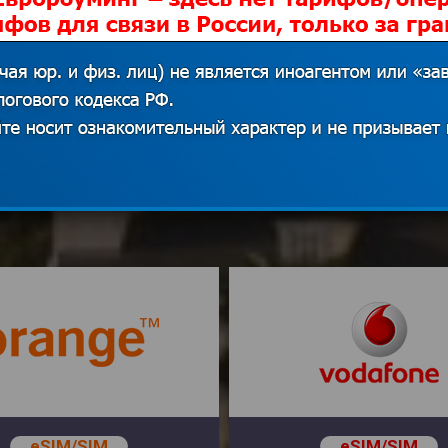
Мобильная связь в Сен-Мартен
eSIM/SIM
eSIM/SIM