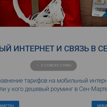
Й ИНТЕРНЕТ И СВЯЗЬ В С
К СПИСКУ СТРАН
keyboard_arrow_left
авнение тарифов на мобильный интер
ли у кого дешевый роуминг в Сен-Март
-МАРТЕН
МОБИ