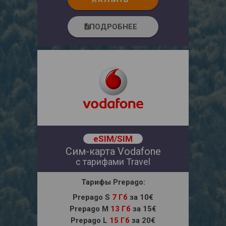
ПОДРОБНЕЕ
description
eSIM/SIM
Сим-карта Vodafone
с тарифами Travel
Тарифы Prepago:
Prepago S
7 Гб
за 10€
Prepago M
13 Гб
за 15€
Prepago L
15 Гб
за 20€