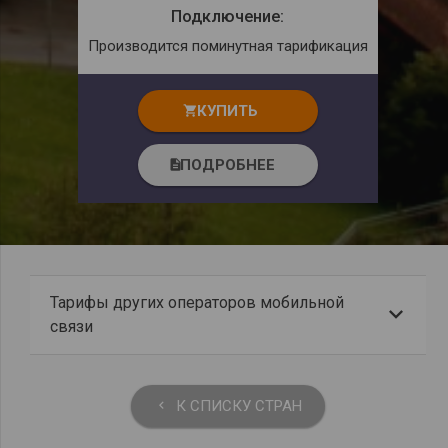
Подключение:
Производится поминутная тарификация
КУПИТЬ
shopping_cart
ПОДРОБНЕЕ
description
Тарифы других операторов мобильной
связи
К СПИСКУ СТРАН
keyboard_arrow_left