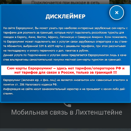
Подключается при выходе в сеть
×
Раздача интернета:
Разрешена.
КУПИТЬ
shopping_cart
ПОДРОБНЕЕ
description
Мобильная связь в Лихтенштейне