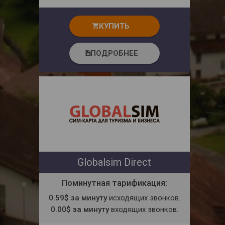
КУПИТЬ
shopping_cart
ПОДРОБНЕЕ
description
Globalsim Direct
Поминутная тарификация:
0.59$ за минуту
исходящих звонков.
0.00$ за минуту
входящих звонков.