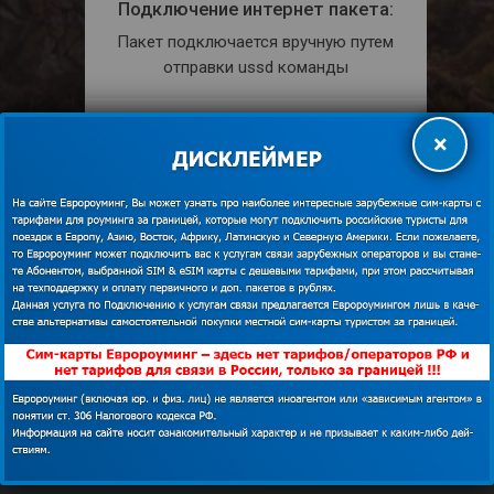
Подключение интернет пакета:
Пакет подключается вручную путем
отправки ussd команды
Раздача интернета:
×
Разрешена.
КУПИТЬ
shopping_cart
ПОДРОБНЕЕ
description
Мобильная связь в Армении