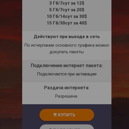
3 Гб/7сут за 12$
5 Гб/7сут за 20$
10 Гб/14сут за 30$
15 Гб/30сут за 40$
Действуют при выходе в сеть
По исчерпании основного трафика можно
докупать пакеты
Подключение интернет пакета:
Подключается при активации
Раздача интернета:
Разрешена.
КУПИТЬ
shopping_cart