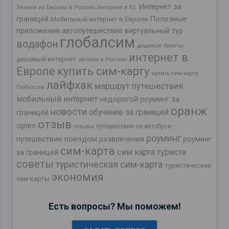
Интернет за
Звонки из Европы в Россию
Интернет в ЕС
границей
Полезные
Мобильный интернет в Европе
приложения
автопутешествие
виртуальный тур
глобалсим
водафон
дешевые билеты
интернет в
дешевый интернет
звонки в Россию
Европе
купить сим-карту
купить сим-карту
лайфхак
маршрут путешествия
Глобалсим
мобильный интернет
недорогой роуминг за
оранж
новости
обучение за границей
границей
отзыв
ортел
путешествие на автобусе
отзывы
роуминг
путешествие поездом
развлечения
роуминг
сим-карта
сим карта туриста
за границей
советы
туристическая сим-карта
туристические
экономия
сим-карты
Есть вопросы? Мы поможем!