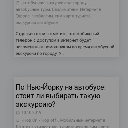
автобусная экскурсия по городу
,
автобусные туры
,
безлимитный Интернет в
Европе
,
глобалсим
,
сим карта туриста
,
экскурсия автобусом
Отдельно стоит отметить, что мобильный
телефон с доступом в интернет будет
незаменимым помощником во время автобусной
экскурсии по городу. У…
По Нью-Йорку на автобусе:
стоит ли выбирать такую
экскурсию?
10.10.2019
«Hop On - Hop off»
,
Мобильный интернет в
Штатах
,
путишествие
,
туристическая сим-карта
,