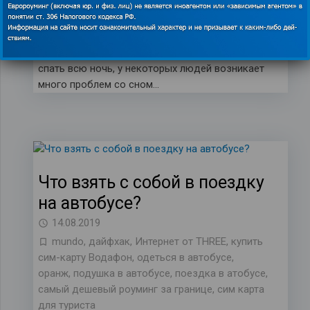
лайфхаки для путешественников
,
сим карта для
путешествий
Скорее, будьте готовы к тому, что вы не сможете
спать всю ночь, у некоторых людей возникает
много проблем со сном…
Что взять с собой в поездку
на автобусе?
14.08.2019
mundo
,
дайфхак
,
Интернет от THREE
,
купить
сим-карту Водафон
,
одеться в автобусе
,
оранж
,
подушка в автобусе
,
поездка в атобусе
,
самый дешевый роуминг за границе
,
сим карта
для туриста