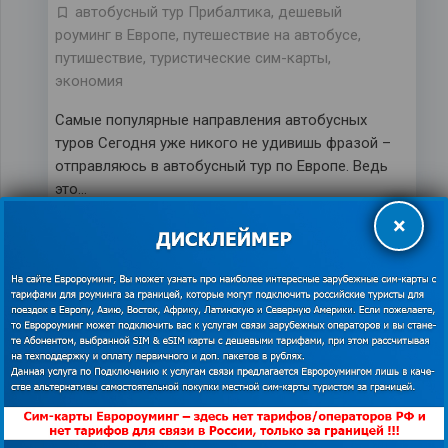
автобусный тур Прибалтика
,
дешевый
роуминг в Европе
,
путешествие на автобусе
,
путишествие
,
туристические сим-карты
,
экономия
Самые популярные направления автобусных
туров Сегодня уже никого не удивишь фразой –
отправляюсь в автобусный тур по Европе. Ведь
это…
×
Поездка на автобусе. Что
нужно для комфорта?
20.09.2019
взять в автобус
,
за границу на автобусе
,
Интернет за границей
,
комфорт в автобусе
,