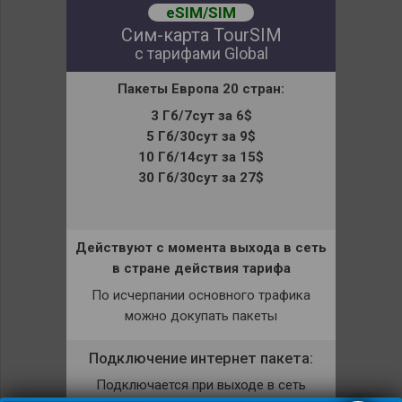
eSIM/SIM
Сим-карта TourSIM
с тарифами Global
Пакеты
Европа
20 стран
:
3 Гб/7сут за 6$
5 Гб/30сут за 9$
10 Гб/14сут за 15$
30 Гб/30сут за 27$
Действуют с момента выхода в сеть
в стране действия тарифа
По исчерпании основного трафика
можно докупать пакеты
Подключение интернет пакета:
Подключается при выходе в сеть