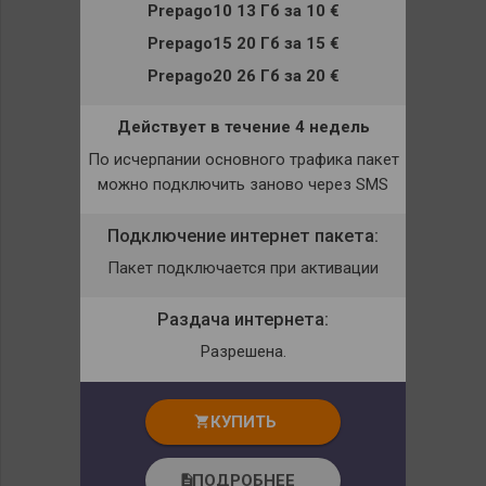
Prepago10 13 Гб
за
10 €
Prepago15 20 Гб
за
15 €
Prepago20 26 Гб
за
20 €
Действует в течение 4 недель
По исчерпании основного трафика пакет
можно подключить заново через
SMS
Подключение интернет пакета:
Пакет подключается при активации
Раздача интернета:
Разрешена.
КУПИТЬ
shopping_cart
ПОДРОБНЕЕ
description