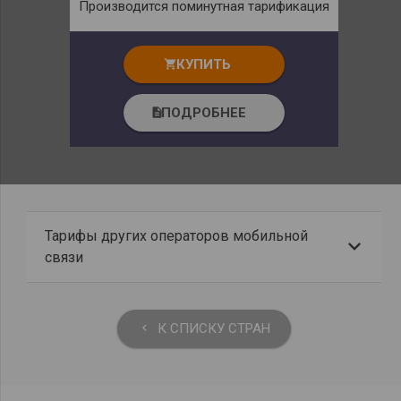
Производится поминутная тарификация
КУПИТЬ
shopping_cart
ПОДРОБНЕЕ
description
Тарифы других операторов мобильной
связи
К СПИСКУ СТРАН
keyboard_arrow_left