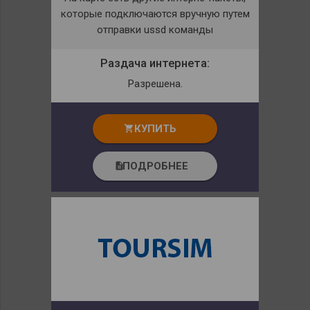
которые подключаются вручную путем
отправки ussd команды
Раздача интернета:
Разрешена.
КУПИТЬ
shopping_cart
ПОДРОБНЕЕ
description