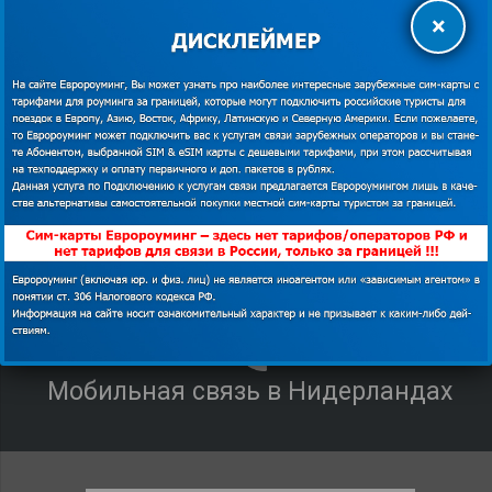
×
Раздача интернета:
Разрешена.
КУПИТЬ
shopping_cart
ПОДРОБНЕЕ
description
Мобильная связь в Нидерландах