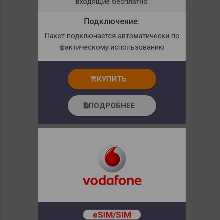
входящие бесплатно
Подключение:
Пакет подключается автоматически по
фактическому использованию
КУПИТЬ
shopping_cart
ПОДРОБНЕЕ
description
eSIM/SIM