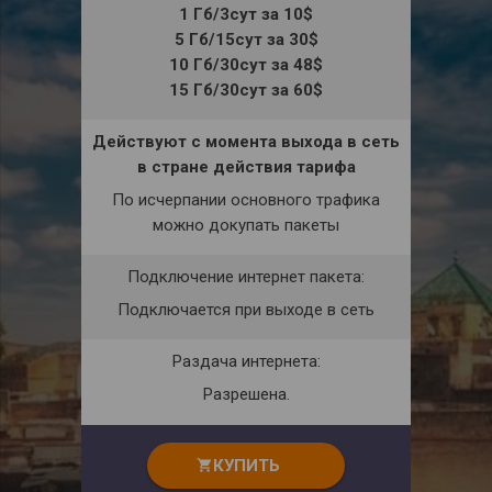
1 Гб/3сут за 10$
5 Гб/15сут за 30$
10 Гб/30сут за 48$
15 Гб/30сут за 60$
Действуют с момента выхода в сеть
в стране действия тарифа
По исчерпании основного трафика
можно докупать пакеты
Подключение интернет пакета:
Подключается при выходе в сеть
Раздача интернета:
Разрешена.
КУПИТЬ
shopping_cart