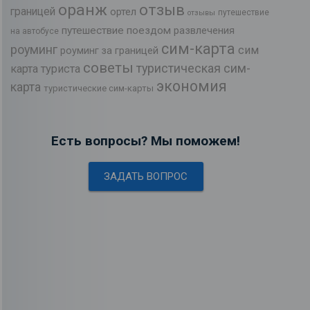
оранж
отзыв
границей
ортел
путешествие
отзывы
путешествие поездом
развлечения
на автобусе
сим-карта
роуминг
сим
роуминг за границей
советы
туристическая сим-
карта туриста
экономия
карта
туристические сим-карты
Есть вопросы? Мы поможем!
ЗАДАТЬ ВОПРОС