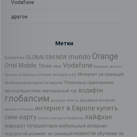
Vodafone
другое
Метки
Orange
mundo
GLOBALSIM NEW
Everywhere
Vodafone
Ortel Mobile.
Three
viber
Визовые центры
Интернет за границей
Звонки из Европы в Россию
Интернет в ЕС
Полезные приложения
Мобильный интернет в Европе
водафон
автопутешествие
виртуальный тур
глобалсим
дешевый интернет
дешевые билеты
интернет в Европе
купить
звонки в Россию
лайфхак
сим-карту
купить сим-карту Глобалсим
маршрут путешествия
мобильный интернет
новости
обучение за
недорогой роуминг за границей