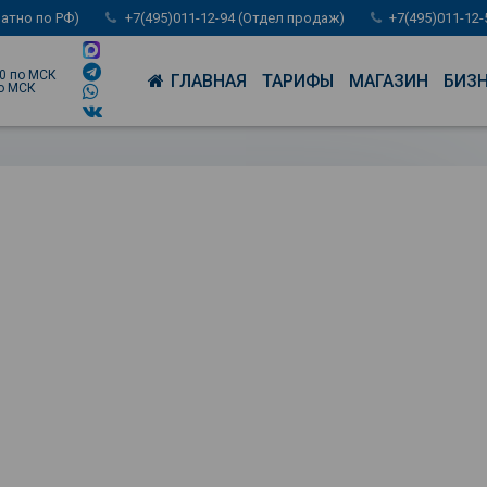
латно по РФ)
+7(495)011-12-94 (Отдел продаж)
+7(495)011-12
00 по МСК
ГЛАВНАЯ
ТАРИФЫ
МАГАЗИН
БИЗ
по МСК