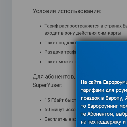
Условия использования:
Тариф распространяется в странах Е
входит в зону действия сим-карты
Пакет подключается на 4 недели
Раздача трафика на сторонние устр
Пакет может подключать повторно д
Для абонентов, кому 5 Гб не доста
SuperYuser:
15 Гбайт быстрого интернета
60 минут исходящих звонков
Бесплатные входящих звонков