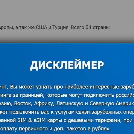
вропы, а так же США и Турция. Всего 54 страны
ойства
о окончания его срока действия
точно, у оператора есть тариф