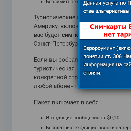
Безлимитное количество смс сообщ
Туристические поездки на курорт
Америку, включая Азиатские стра
вас будет
сим-карта для туристо
Санкт-Петербурге.
Если вы собрались в путешествие
туристическая. В пакете 1 Мбайт т
конкретной страны). Все пакеты
любой абонент через свое устрой
Пакет включает в себя:
Исходящие сообщения от $0,10
Бесплатные входящие звонки на тер