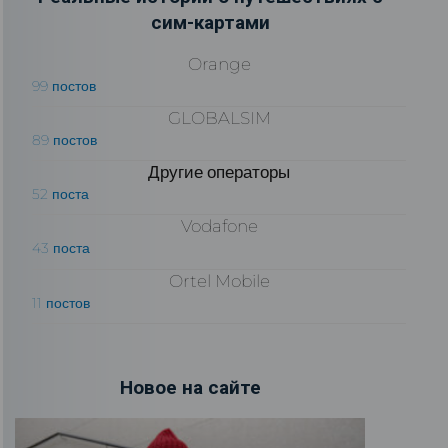
сим-картами
Orange
99 постов
GLOBALSIM
89 постов
Другие операторы
52 поста
Vodafone
43 поста
Ortel Mobile
11 постов
Новое на сайте