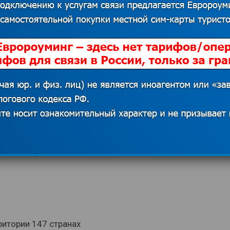
ений
ы Мексики, ОАЭ, Южную и центральную
ны, будут более комфортными, если у
в GLOBALSIM
, купить которую можно в
, вам лучше всего подойдет сим-карта
рафика стоит 0,01$ (зависит от
 может переподключить и подключить
ство через команды USSD.
ритории 147 странах