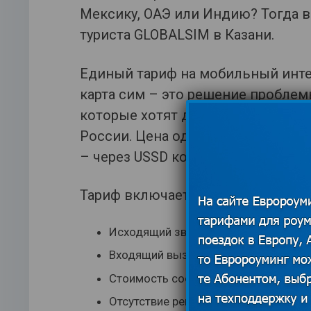
Мексику, ОАЭ или Индию? Тогда в
туриста GLOBALSIM в Казани.
Единый тариф на мобильный интер
карта сим – это решение проблем
которые хотят держать постоянн
России. Цена одного мегабайта – 
– через USSD команды (специаль
Тариф включает в себя:
Исходящий звонок в РФ от 0,05 $ за 
Входящий вызов в 147 странах – вс
Стоимость сообщения 0,10 $
Отсутствие регулярного платежа