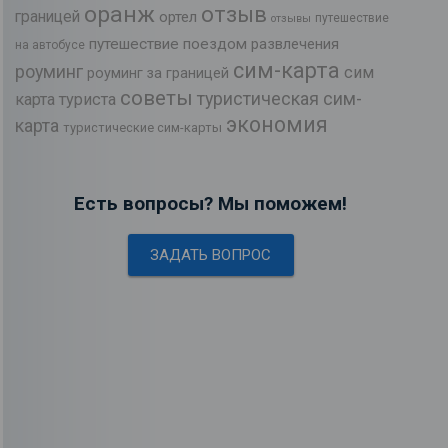
оранж
отзыв
границей
ортел
путешествие
отзывы
путешествие поездом
развлечения
на автобусе
сим-карта
роуминг
сим
роуминг за границей
советы
туристическая сим-
карта туриста
экономия
карта
туристические сим-карты
Есть вопросы? Мы поможем!
ЗАДАТЬ ВОПРОС