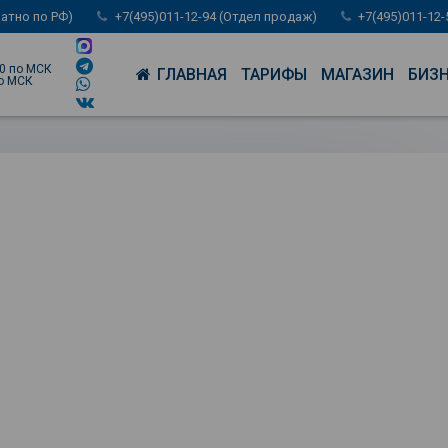
латно по РФ)
+7(495)011-12-94 (Отдел продаж)
+7(495)011-12
00 по МСК
ГЛАВНАЯ
ТАРИФЫ
МАГАЗИН
БИЗ
по МСК