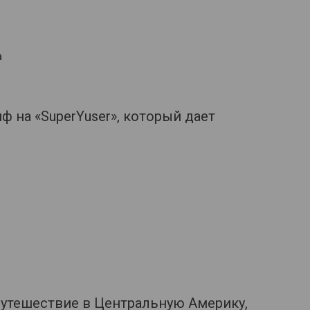
а
 на «SuperYuser», который дает
путешествие в Центральную Америку,