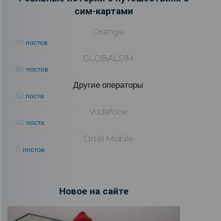
сим-картами
Orange
99 постов
GLOBALSIM
89 постов
Другие операторы
52 поста
Vodafone
43 поста
Ortel Mobile
11 постов
Новое на сайте