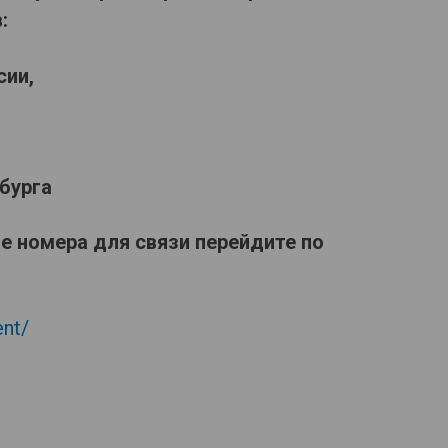
:
сии,
бурга
е номера для связи перейдите по
ent/