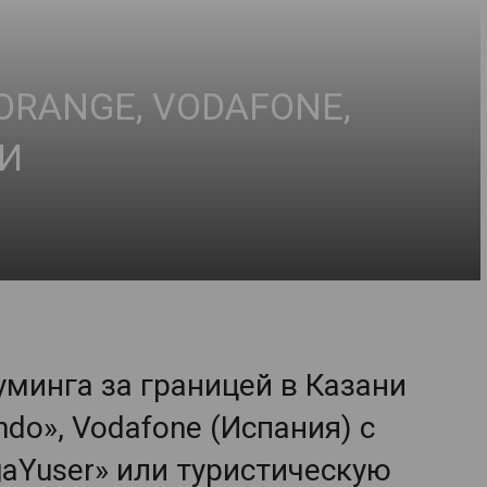
ORANGE, VODAFONE,
И
уминга за границей в Казани
do», Vodafone (Испания) с
gaYuser» или туристическую