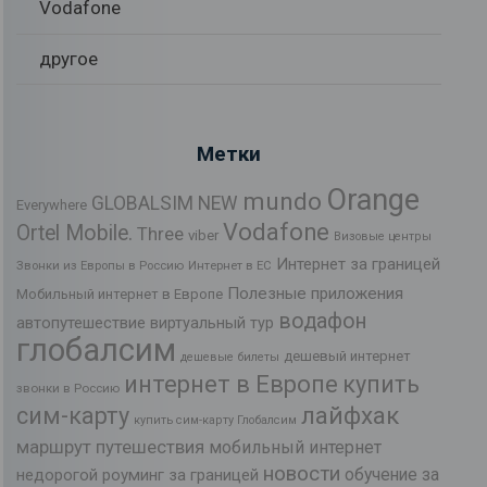
Vodafone
другое
Метки
Orange
mundo
GLOBALSIM NEW
Everywhere
Vodafone
Ortel Mobile.
Three
viber
Визовые центры
Интернет за границей
Звонки из Европы в Россию
Интернет в ЕС
Полезные приложения
Мобильный интернет в Европе
водафон
автопутешествие
виртуальный тур
глобалсим
дешевый интернет
дешевые билеты
интернет в Европе
купить
звонки в Россию
лайфхак
сим-карту
купить сим-карту Глобалсим
маршрут путешествия
мобильный интернет
новости
обучение за
недорогой роуминг за границей