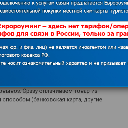
для покупки сим-карты
и в разделе «Магазин» ищем нужный
азать» и оформляем заказ
вывоз. Сразу оплачиваем товар из
способом (банковская карта, другие