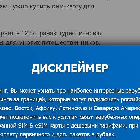
ам нужно купить сим-карту для
нет в 122 странах, туристическая
ы для многих путешественников,
ую связь с родными и близкими в
от 0,01 $. Подключение очень простое
ные комбинации на телефоне).
мин.
егда бесплатный