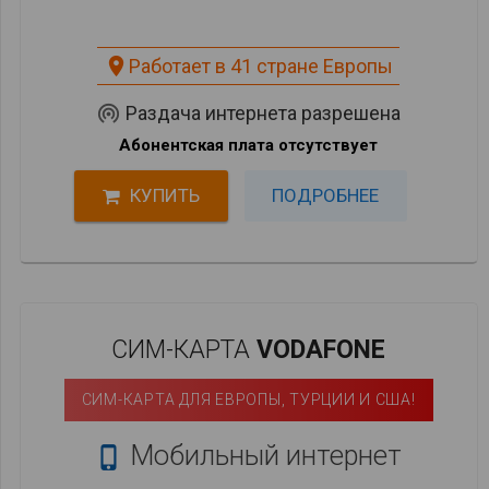
place
Работает в 41 стране Европы
wifi_tethering
Раздача интернета разрешена
Абонентская плата отсутствует
КУПИТЬ
ПОДРОБНЕЕ
СИМ-КАРТА
VODAFONE
СИМ-КАРТА ДЛЯ ЕВРОПЫ, ТУРЦИИ И США!
Мобильный интернет
