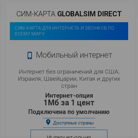
СИМ-КАРТА
GLOBALSIM DIRECT
СИМ-КАРТА ДЛЯ ИНТЕРНЕТА И ЗВОНКОВ ПО
ВСЕМУ МИРУ
Мобильный интернет

Интернет без ограничений для США,
Израиля, Швейцарии, Китая и других
стран
Интернет-опция
1Мб за 1 цент
Подключена по умолчанию
place
Доступные страны
Интернет-опция