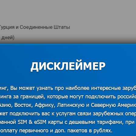
 Турция и Соединенные Штаты
 дней)
ойства
о окончания его срока действия
ие страны, как Индия, Курорты ОАЭ,
ля него лучшим выбором является
лобалсим, купить которую можно в
нет, туристическая карта сим – это
енников, которые хотят держать