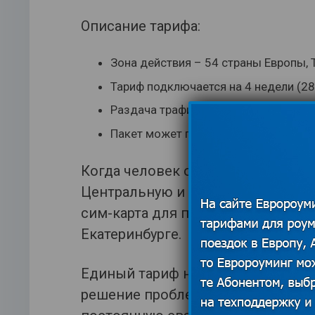
Описание тарифа:
Зона действия – 54 страны Европы,
Тариф подключается на 4 недели (28
Раздача трафика на сторонние устр
Пакет может подключать повторно д
Когда человек отправляется в так
Центральную и Южную Америку, д
сим-карта для путешественника Г
Екатеринбурге.
Единый тариф на мобильный интер
решение проблемы для путешеств