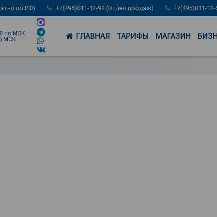
латно по РФ)
+7(495)011-12-94 (Отдел продаж)
+7(495)011-12
00 по МСК
ГЛАВНАЯ
ТАРИФЫ
МАГАЗИН
БИЗ
по МСК