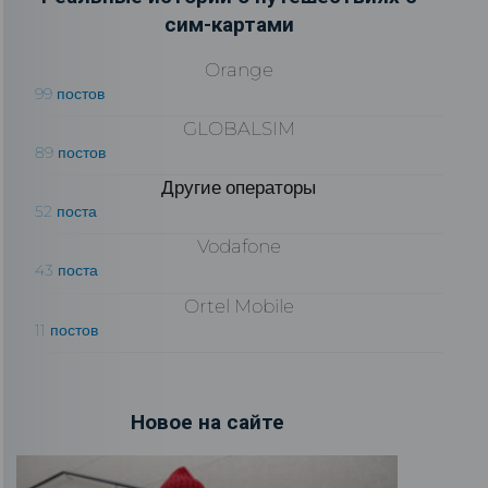
сим-картами
Orange
99 постов
GLOBALSIM
89 постов
Другие операторы
52 поста
Vodafone
43 поста
Ortel Mobile
11 постов
Новое на сайте