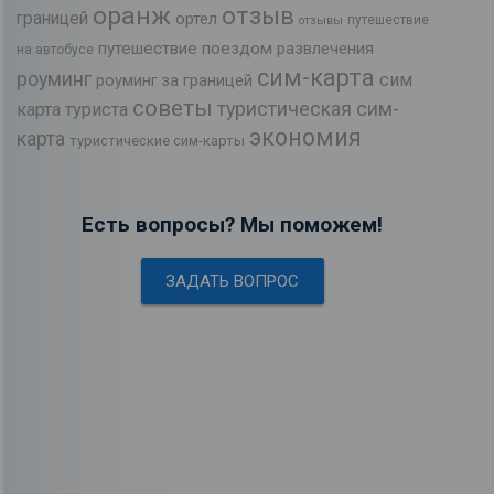
оранж
отзыв
границей
ортел
путешествие
отзывы
путешествие поездом
развлечения
на автобусе
сим-карта
роуминг
сим
роуминг за границей
советы
туристическая сим-
карта туриста
экономия
карта
туристические сим-карты
Есть вопросы? Мы поможем!
ЗАДАТЬ ВОПРОС