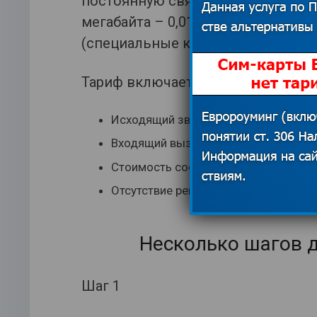
постоянную связь с родными и бл
мегабайта – 0,01 $. Подключение
(специальные комбинации на теле
Тариф включает в себя:
Исходящий звонок в РФ от – 0,05 $ з
Входящий вызов в 147 странах – вс
Стоимость сообщения 0,10 $
Отсутствие регулярного платежа
Несколько шагов 
Шаг 1