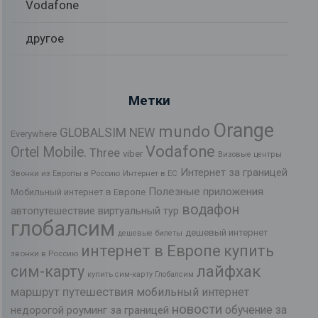
Vodafone
другое
Метки
Orange
mundo
GLOBALSIM NEW
Everywhere
Vodafone
Ortel Mobile.
Three
viber
Визовые центры
Интернет за границей
Звонки из Европы в Россию
Интернет в ЕС
Полезные приложения
Мобильный интернет в Европе
водафон
автопутешествие
виртуальный тур
глобалсим
дешевый интернет
дешевые билеты
интернет в Европе
купить
звонки в Россию
лайфхак
сим-карту
купить сим-карту Глобалсим
маршрут путешествия
мобильный интернет
новости
обучение за
недорогой роуминг за границей