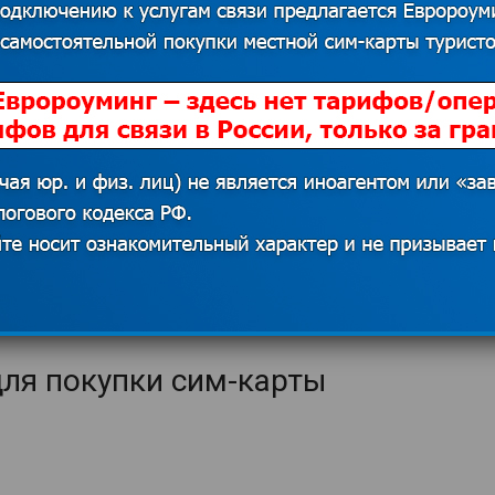
изкими в России. Цена одного
 очень простое – через USSD команды
фоне).
а мин.
егда бесплатный
для покупки сим-карты