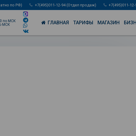
латно по РФ)
+7(495)011-12-94 (Отдел продаж)
+7(495)011-12
00 по МСК
ГЛАВНАЯ
ТАРИФЫ
МАГАЗИН
БИЗ
по МСК