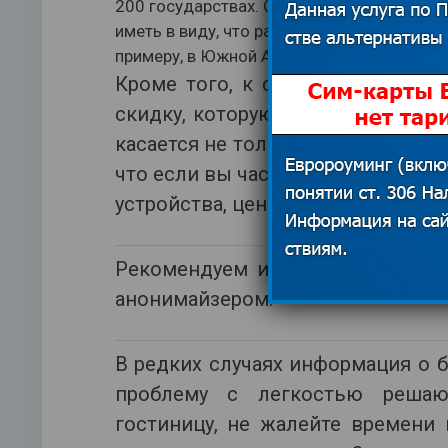
200 государствах. Однако выбирать необ
иметь в виду, что размещение в центре — 
примеру, в Южной Америке центральная ч
Кроме того, к сожалению, при 
скидку, которую нередко дают м
касается не только Букинг.ком. 
что если вы часто будете просма
устройства, цена для вас может п
Рекомендуем использовать режи
анонимайзером.
В редких случаях информация о б
проблему с легкостью решаю
гостиницу, не жалейте времени