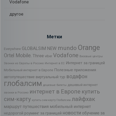
Vodafone
другое
Метки
Orange
mundo
GLOBALSIM NEW
Everywhere
Vodafone
Ortel Mobile.
Three
viber
Визовые центры
Интернет за границей
Звонки из Европы в Россию
Интернет в ЕС
Полезные приложения
Мобильный интернет в Европе
водафон
автопутешествие
виртуальный тур
глобалсим
дешевый интернет
дешевые билеты
интернет в Европе
купить
звонки в Россию
лайфхак
сим-карту
купить сим-карту Глобалсим
маршрут путешествия
мобильный интернет
новости
обучение за
недорогой роуминг за границей