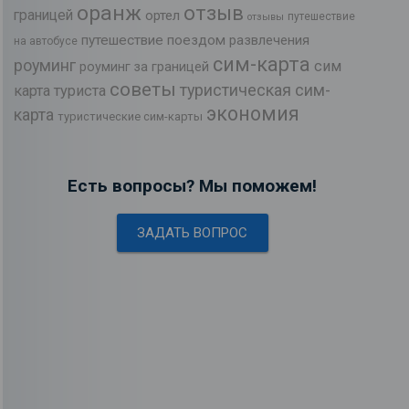
оранж
отзыв
границей
ортел
путешествие
отзывы
путешествие поездом
развлечения
на автобусе
сим-карта
роуминг
сим
роуминг за границей
советы
туристическая сим-
карта туриста
экономия
карта
туристические сим-карты
Есть вопросы? Мы поможем!
ЗАДАТЬ ВОПРОС