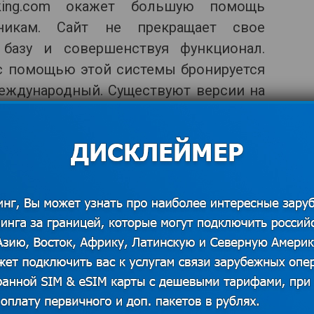
king.com окажет большую помощь
нникам. Сайт не прекращает свое
 базу и совершенствуя функционал.
 с помощью этой системы бронируется
международный. Существуют версии на
*Изображения использованы из
открытых источников. В случае наличия
❗
прав на данный материал просим
связаться с редакцией для решения
вопроса о корректном указании
авторства или удаления изображения.
Показать контакты
ыбора из почти 900 000 объектов в более, чем