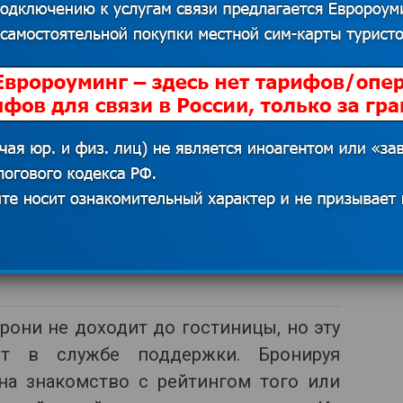
ходимо с умом. В первую очередь, необходимо
это далеко не всегда оптимальный вариант. К
асть города бывает совсем небезопасна.
бронировании онлайн нельзя получить
енеджеры при личной встрече, но это
Нужно также принимать во внимание то,
тривать варианты размещения с одного
овысится.
м «инкогнито» или воспользоваться
рони не доходит до гостиницы, но эту
т в службе поддержки. Бронируя
 на знакомство с рейтингом того или