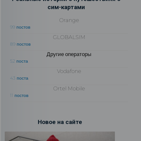
сим-картами
Orange
99 постов
GLOBALSIM
89 постов
Другие операторы
52 поста
Vodafone
43 поста
Ortel Mobile
11 постов
Новое на сайте