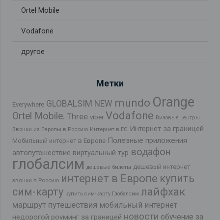
Ortel Mobile
Vodafone
другое
Метки
Orange
mundo
GLOBALSIM NEW
Everywhere
Vodafone
Ortel Mobile.
Three
viber
Визовые центры
Интернет за границей
Звонки из Европы в Россию
Интернет в ЕС
Полезные приложения
Мобильный интернет в Европе
водафон
автопутешествие
виртуальный тур
глобалсим
дешевый интернет
дешевые билеты
интернет в Европе
купить
звонки в Россию
лайфхак
сим-карту
купить сим-карту Глобалсим
маршрут путешествия
мобильный интернет
новости
обучение за
недорогой роуминг за границей