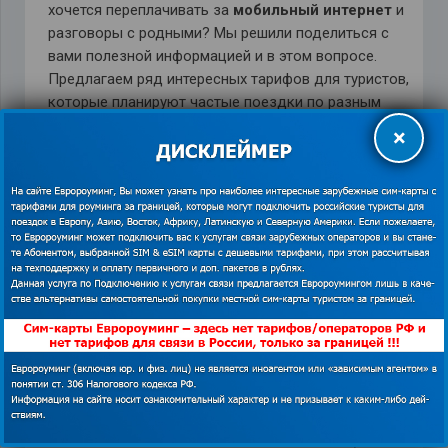
хочется переплачивать за
мобильный интернет
и
разговоры с родными? Мы решили поделиться с
вами полезной информацией и в этом вопросе.
Предлагаем ряд интересных тарифов для туристов,
которые планируют частые поездки по разным
городам Европы:
×
Мобильный оператор Оранж
предлагает
заманчивый тариф «По Европе», который
расширяет границы (абонентам доступно 36
стран Европы). Кроме этого, цены компании
очень лояльны. Всего за 1 евро вы получите 60
минут на разговоры и 100 Мб мобильного
интернета+ выгодные тарифы на звонки с
Испании в РФ. И это еще не все
преимущества.
Водафон
предлагает ещё большую зону
действия – это 41 европейская страна, Турция
и США. За 3 евро абонплаты в сутки каждый
абонент получит 30 минут входящих и