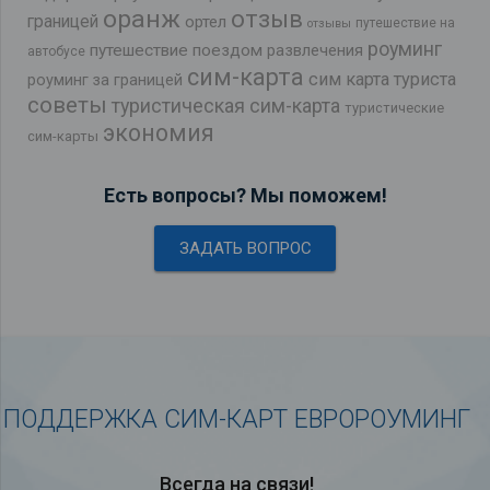
оранж
отзыв
границей
ортел
путешествие на
отзывы
роуминг
путешествие поездом
развлечения
автобусе
сим-карта
сим карта туриста
роуминг за границей
советы
туристическая сим-карта
туристические
экономия
сим-карты
Есть вопросы? Мы поможем!
ЗАДАТЬ ВОПРОС
ПОДДЕРЖКА СИМ-КАРТ ЕВРОРОУМИНГ
Всегда на связи!