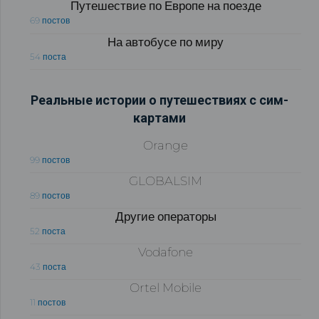
Путешествие по Европе на поезде
69 постов
На автобусе по миру
54 поста
Реальные истории о путешествиях с сим-
картами
Orange
99 постов
GLOBALSIM
89 постов
Другие операторы
52 поста
Vodafone
43 поста
Ortel Mobile
11 постов