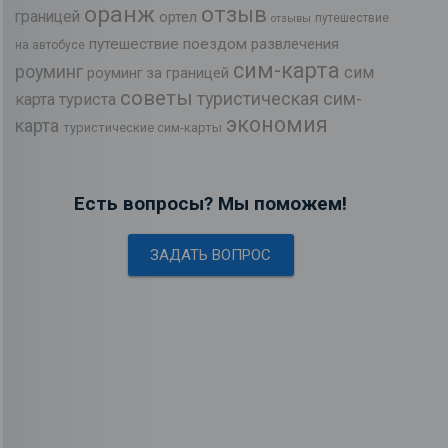
оранж
отзыв
границей
ортел
путешествие
отзывы
путешествие поездом
развлечения
на автобусе
сим-карта
роуминг
сим
роуминг за границей
советы
туристическая сим-
карта туриста
экономия
карта
туристические сим-карты
Есть вопросы? Мы поможем!
ЗАДАТЬ ВОПРОС