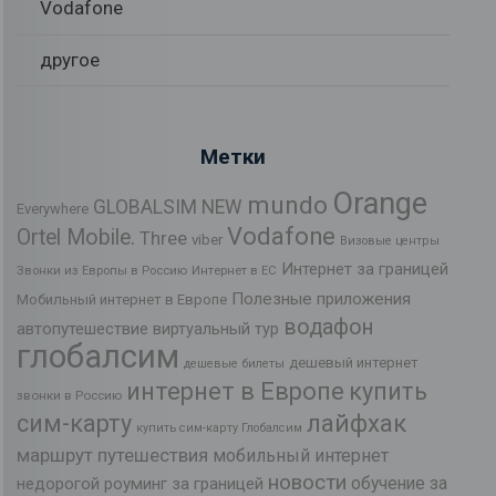
Vodafone
другое
Метки
Orange
mundo
GLOBALSIM NEW
Everywhere
Vodafone
Ortel Mobile.
Three
viber
Визовые центры
Интернет за границей
Звонки из Европы в Россию
Интернет в ЕС
Полезные приложения
Мобильный интернет в Европе
водафон
автопутешествие
виртуальный тур
глобалсим
дешевый интернет
дешевые билеты
интернет в Европе
купить
звонки в Россию
лайфхак
сим-карту
купить сим-карту Глобалсим
маршрут путешествия
мобильный интернет
новости
обучение за
недорогой роуминг за границей