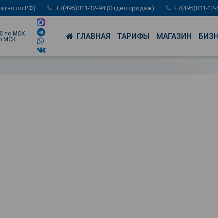
латно по РФ)
+7(495)011-12-94 (Отдел продаж)
+7(495)011-12
00 по МСК
ГЛАВНАЯ
ТАРИФЫ
МАГАЗИН
БИЗ
по МСК