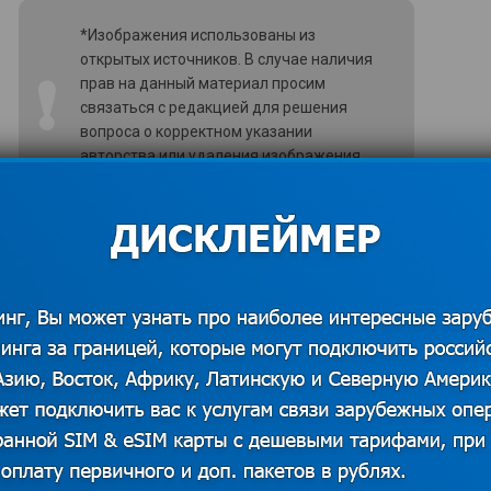
*Изображения использованы из
открытых источников. В случае наличия
❗
прав на данный материал просим
связаться с редакцией для решения
вопроса о корректном указании
авторства или удаления изображения.
Показать контакты
ажения построек и рельефа. Благодаря этому
 самых сложных условиях, а конечный пункт
о отыскать даже на самой большой парковке.
ведения о последнем месте пребывания, с
ую машину. Оснащен навигатор и сервисом
ать, функционирует он не слишком корректно.
лятся противоречивыми отзывами о
 стороны, система предупреждает и о
вышении сообщит, и о предстоящем