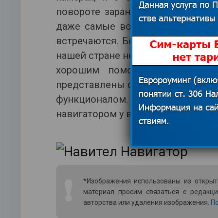
повороте заранее проинформируе
даже самые востребованные) ре
встречаются. Большим минусом 
нашей стране не проработана как 
хорошим помощником при по
представлены со всеми необход
функционалом. Итак, вас жде
навигатором у вас всегда будет по
❗
*Изображения использованы из открыт
материал просим связаться с редакц
авторства или удаления изображения.
По