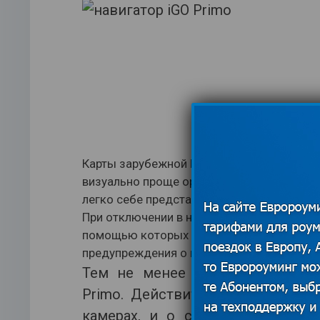
Карты зарубежной Европы имеют 3D изобр
визуально проще ориентироваться даже в
легко себе представить. Авто будет легк
При отключении в навигаторе остаются с
помощью которых легко найти оставленн
предупреждения о пробках, но, надо сказ
Тем не менее пользователи де
Primo. Действительно, с одной
камерах, и о совершенном пре