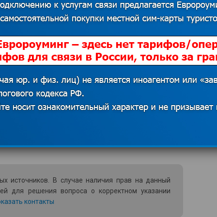
т. С другой стороны, карты (причем,
дко обновляются, да и ошибки часто
является то, что поддержка пробок в
следует. Однако iGO Primo может стать
ездке по ЕС, ведь карты Европы
имыми подробностями и достаточным
т Европа, карта стран которой с
д рукой.
ых источников. В случае наличия прав на данный
ией для решения вопроса о корректном указании
казать контакты