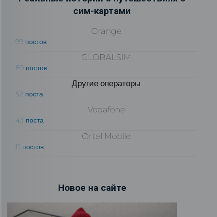
сим-картами
Orange
99 постов
GLOBALSIM
89 постов
Другие операторы
52 поста
Vodafone
43 поста
Ortel Mobile
11 постов
Новое на сайте