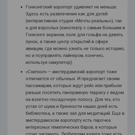
Гонконгский аэропорт удивляет не меньше.
Здесь есть развлечения как для детей
(интерактивная студия «Мечты реальны»), так
и для взрослых (кинотеатр с самым большим в
Гонконге экраном, поле для гольфа на девять
лунок, а также центр открытий в сфере
авиации, где можно узнать не только историю,
но и поуправлять лайнером, конечно,
используя симулятор).
«Схипхол» – амстердамский аэропорт тоже
отличается от обычных. И предлагает своим
пассажирам, которые ждут рейс или прибыли
раньше посетить панорамную террасу с видом
на взлетно-посадочную полосу. Для тех, кто
устал от шума и бренности наших дней есть
библиотека, а также зал для медитаций. Еще в
амстердамском аэропорту есть парочка
интересных тематических баров, в которые
стоит заглянуть. Любителям азарта тоже есть,