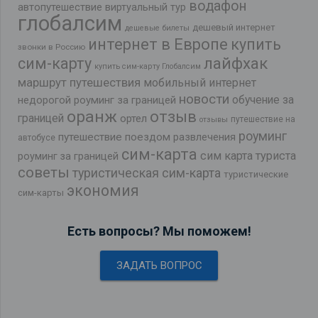
водафон
автопутешествие
виртуальный тур
глобалсим
дешевый интернет
дешевые билеты
интернет в Европе
купить
звонки в Россию
лайфхак
сим-карту
купить сим-карту Глобалсим
маршрут путешествия
мобильный интернет
новости
обучение за
недорогой роуминг за границей
оранж
отзыв
границей
ортел
путешествие на
отзывы
роуминг
путешествие поездом
развлечения
автобусе
сим-карта
сим карта туриста
роуминг за границей
советы
туристическая сим-карта
туристические
экономия
сим-карты
Есть вопросы? Мы поможем!
ЗАДАТЬ ВОПРОС