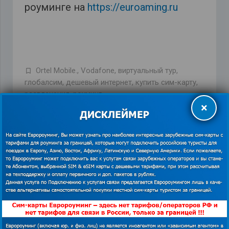
роуминге на
https://euroaming.ru
Ortel Mobile.
,
Vodafone
,
виртуальный тур
,
глобалсим
,
дешевый интернет
,
купить сим-карту
,
развлечения
,
роуминг
×
ПРЕДЫДУЩАЯ ЗАПИСЬ
СЛЕДУЮЩАЯ ЗАПИСЬ