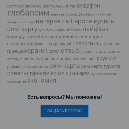
водафон
автопутешествие
виртуальный тур
глобалсим
дешевый интернет
дешевые билеты
интернет в Европе
купить
звонки в Россию
лайфхак
сим-карту
купить сим-карту Глобалсим
маршрут путешествия
мобильный интернет
новости
обучение за
недорогой роуминг за границей
оранж
отзыв
границей
ортел
путешествие на
отзывы
роуминг
путешествие поездом
развлечения
автобусе
сим-карта
сим карта туриста
роуминг за границей
советы
туристическая сим-карта
туристические
экономия
сим-карты
Есть вопросы? Мы поможем!
ЗАДАТЬ ВОПРОС