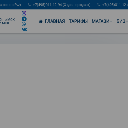
латно по РФ)
+7(495)011-12-94 (Отдел продаж)
+7(495)011-12
00 по МСК
ГЛАВНАЯ
ТАРИФЫ
МАГАЗИН
БИЗ
по МСК