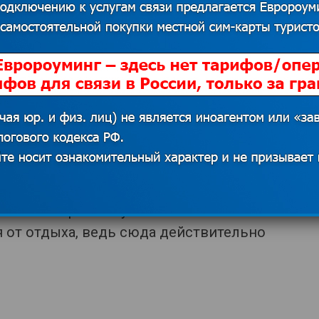
 центов минута
анды интернет-пакет “Азия”, это 3Гб
айте
https://euroaming.ru/
х в любой части Индии принесет
споминаний. Если любите
тправляйтесь погреться и покупаться
икальный рай. И пусть наплыв
я от отдыха, ведь сюда действительно