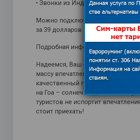
• Звонки из Индии в Россию – 55
Можно подключить с помощью ком
за 39 долларов на 30 дней.
Подробная информация есть на с
Надеемся, Ваш февральский отды
массу впечатлений и хороших во
качественный пляжный отдых – о
на Гоа – солнечный, зеленый и ун
туристов не испортит впечатлени
стоит приехать!