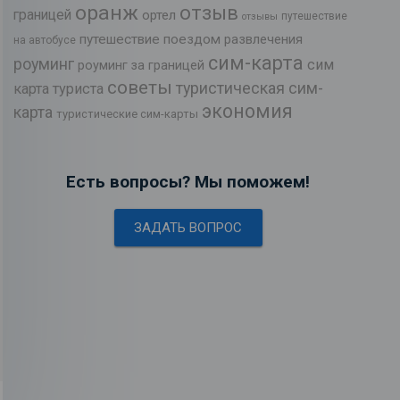
оранж
отзыв
границей
ортел
путешествие
отзывы
путешествие поездом
развлечения
на автобусе
сим-карта
роуминг
сим
роуминг за границей
советы
туристическая сим-
карта туриста
экономия
карта
туристические сим-карты
Есть вопросы? Мы поможем!
ЗАДАТЬ ВОПРОС