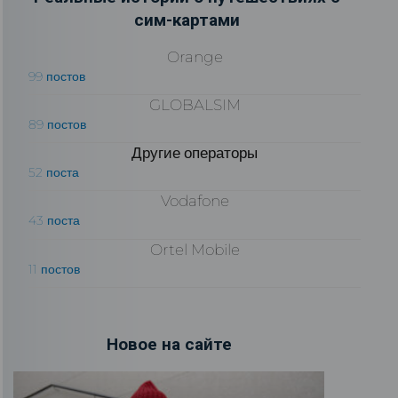
сим-картами
Orange
99 постов
GLOBALSIM
89 постов
Другие операторы
52 поста
Vodafone
43 поста
Ortel Mobile
11 постов
Новое на сайте