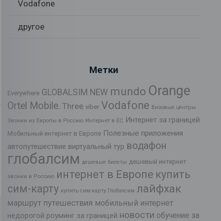
Vodafone
другое
Метки
Orange
mundo
GLOBALSIM NEW
Everywhere
Vodafone
Ortel Mobile.
Three
viber
Визовые центры
Интернет за границей
Звонки из Европы в Россию
Интернет в ЕС
Полезные приложения
Мобильный интернет в Европе
водафон
автопутешествие
виртуальный тур
глобалсим
дешевый интернет
дешевые билеты
интернет в Европе
купить
звонки в Россию
лайфхак
сим-карту
купить сим-карту Глобалсим
маршрут путешествия
мобильный интернет
новости
обучение за
недорогой роуминг за границей