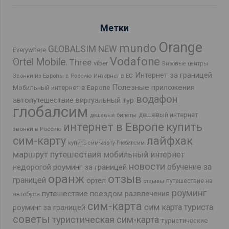
Метки
Orange
mundo
GLOBALSIM NEW
Everywhere
Vodafone
Ortel Mobile.
Three
viber
Визовые центры
Интернет за границей
Звонки из Европы в Россию
Интернет в ЕС
Полезные приложения
Мобильный интернет в Европе
водафон
автопутешествие
виртуальный тур
глобалсим
дешевый интернет
дешевые билеты
интернет в Европе
купить
звонки в Россию
лайфхак
сим-карту
купить сим-карту Глобалсим
маршрут путешествия
мобильный интернет
новости
обучение за
недорогой роуминг за границей
оранж
отзыв
границей
ортел
путешествие на
отзывы
роуминг
путешествие поездом
развлечения
автобусе
сим-карта
сим карта туриста
роуминг за границей
советы
туристическая сим-карта
туристические