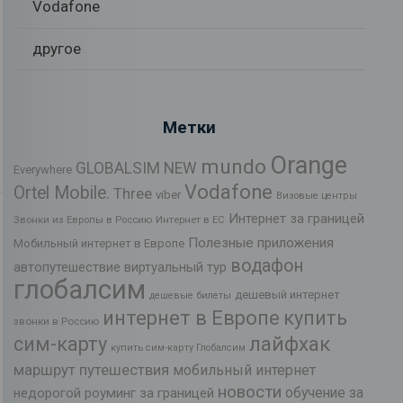
Vodafone
другое
Метки
Orange
mundo
GLOBALSIM NEW
Everywhere
Vodafone
Ortel Mobile.
Three
viber
Визовые центры
Интернет за границей
Звонки из Европы в Россию
Интернет в ЕС
Полезные приложения
Мобильный интернет в Европе
водафон
автопутешествие
виртуальный тур
глобалсим
дешевый интернет
дешевые билеты
интернет в Европе
купить
звонки в Россию
лайфхак
сим-карту
купить сим-карту Глобалсим
маршрут путешествия
мобильный интернет
новости
обучение за
недорогой роуминг за границей