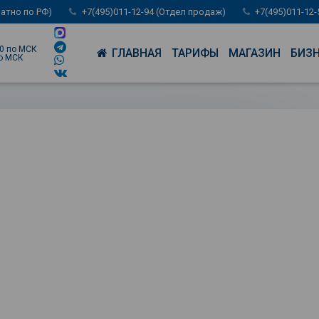
латно по РФ)
+7(495)011-12-94 (Отдел продаж)
+7(495)011-12
00 по МСК
ГЛАВНАЯ
ТАРИФЫ
МАГАЗИН
БИЗ
по МСК