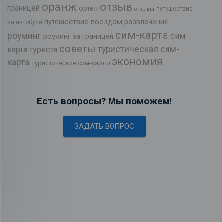
оранж
отзыв
границей
ортел
путешествие
отзывы
путешествие поездом
развлечения
на автобусе
сим-карта
роуминг
сим
роуминг за границей
советы
туристическая сим-
карта туриста
экономия
карта
туристические сим-карты
Есть вопросы? Мы поможем!
ЗАДАТЬ ВОПРОС