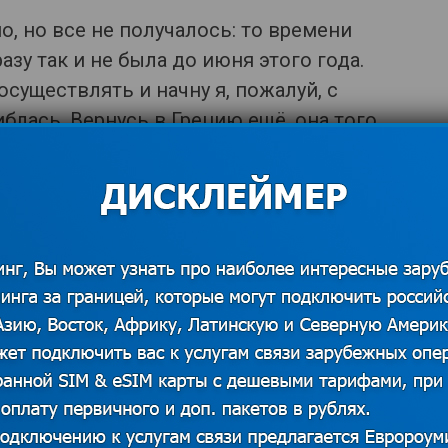
, но все не получалось: то времени
разу так и не была до июня этого года.
существлять и начну я, пожалуй, с
иблась. Вернусь в Грецию ещё, она того
а отдыхать, не пожалеете!
 источников. В случае наличия прав на данный
 для решения вопроса о корректном указании
казать контакты
угой. Планируя поездку на Крит, мы
да точно хотим поехать и посмотреть