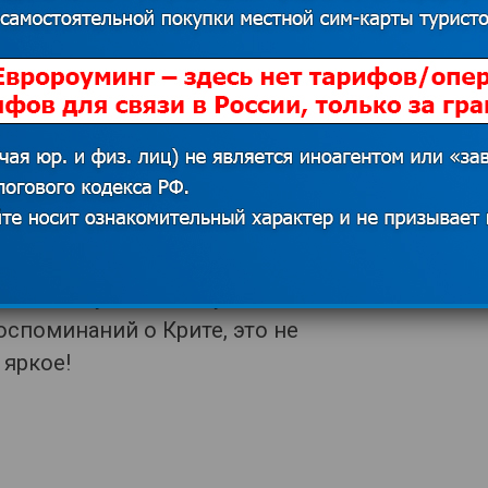
ана здесь отдыхала в свой медовый
начала до Киссамоса автобусом, а
Природа и море здесь особенное,
а, не много где и была). Но бирюзово-
стные говорили, что можно увидеть
 я, конечно, не видела, но природа
надумаете посмотреть на крепость
ре, то скажу сразу – не стоит красивый
е и подниматься крайне сложно и
ься в лагуне – одно удовольствие.
оспоминаний о Крите, это не
 яркое!