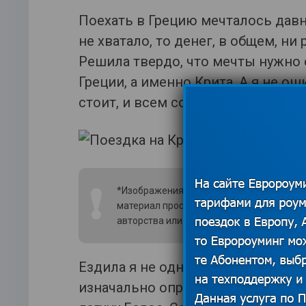
Поехать в Грецию мечталось давно
не хватало, то денег, в общем, ни 
Решила твердо, что мечты нужно о
Греции, а именно Крита. А я не ош
стоит, и всем советую ездить сюд
❗
*Изображения использованы из открытых
материал просим связаться с редакцией
авторства или удаления изображения.
По
Ездила я не одна, конечно, с подр
изначально определили место, ку