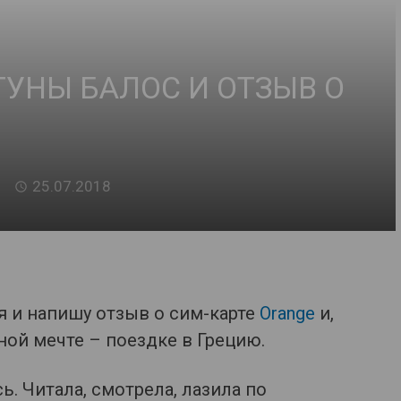
ГУНЫ БАЛОС И ОТЗЫВ О
25.07.2018
я и напишу отзыв о сим-карте
Orange
и,
ной мечте – поездке в Грецию.
. Читала, смотрела, лазила по