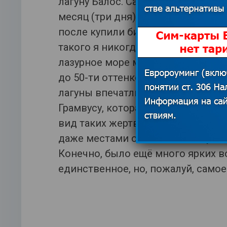
лагуну Балос. Сама принцесса Ди
месяц (три дня). Добирались мы с
после купили билет на кораблик. 
такого я никогда не видела (правд
лазурное море меня покорило. Ме
до 50-ти оттенков воды. Пятьдесят
лагуны впечатлила. Кстати, если 
Грамвусу, которая находится на го
вид таких жертв. Камни скользки
даже местами опасно. И вот купат
Конечно, было ещё много ярких в
единственное, но, пожалуй, самое